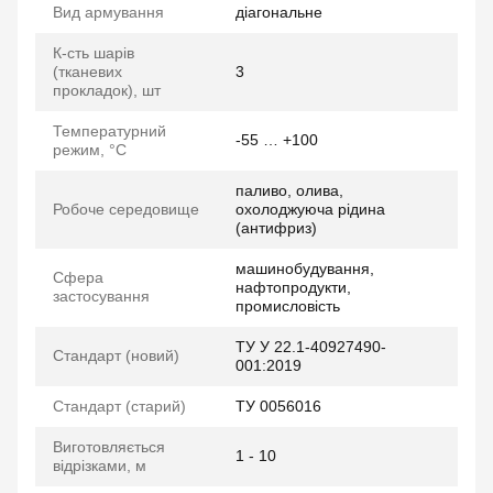
Вид армування
діагональне
К-сть шарів
(тканевих
3
прокладок), шт
Температурний
-55 … +100
режим, °C
паливо, олива,
Робоче середовище
охолоджуюча рідина
(антифриз)
машинобудування,
Сфера
нафтопродукти,
застосування
промисловість
ТУ У 22.1-40927490-
Стандарт (новий)
001:2019
Стандарт (старий)
ТУ 0056016
Виготовляється
1 - 10
відрізками, м