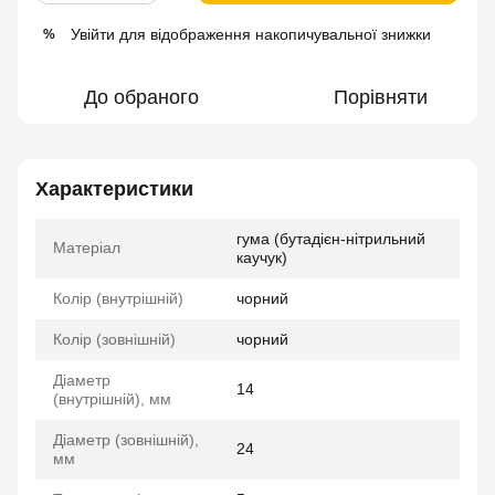
Увійти
для відображення накопичувальної знижки
%
До обраного
Порівняти
Характеристики
гума (бутадієн-нітрильний
Матеріал
каучук)
Колір (внутрішній)
чорний
Колір (зовнішній)
чорний
Діаметр
14
(внутрішній), мм
Діаметр (зовнішній),
24
мм