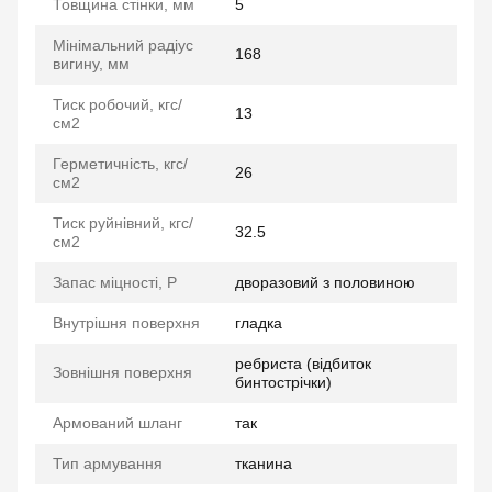
Товщина стінки, мм
5
Мінімальний радіус
168
вигину, мм
Тиск робочий, кгс/
13
см2
Герметичність, кгс/
26
см2
Тиск руйнівний, кгс/
32.5
см2
Запас міцності, P
дворазовий з половиною
Внутрішня поверхня
гладка
ребриста (відбиток
Зовнішня поверхня
бинтострічки)
Армований шланг
так
Тип армування
тканина