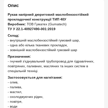
Опис
Рукав напірний дюритовий маслобензостійкий
прокладочної конструкції ТИП 40У
Виробник:
ТОВ Гуматех (Gumatech)
ТУ У 22.1-40927490-001:2019
Склад:
- внутрішній маслобензостійкий гумовий шар,
- одна або кілька тканевих прокладок,
- зовнішній маслобензостійкий гумовий шар
Призначення:
- гнучкий з’єднувальний трубопровод для гідравлічних,
повітряних, паливних, масляних та інших систем в
спеціальній техніці.
Застосовується для нагнітання:
- олив,
- палива,
- мастил,
- охолоджуючих рідин,
- повітря,
- води