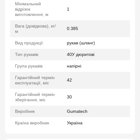
Мінімальний
відрізок
1
виготовлення, м
Вага (довідкова), кг/
0.385
м
Вид продукції
рукав (шланг)
Тип рукавів
40У дюритові
Група рукавів
напірні
Гарантійний термін
42
експлуатації, міс
Гарантійний термін
30
зберігання, міс
Виробник
Gumatech
Країна виробник
Україна