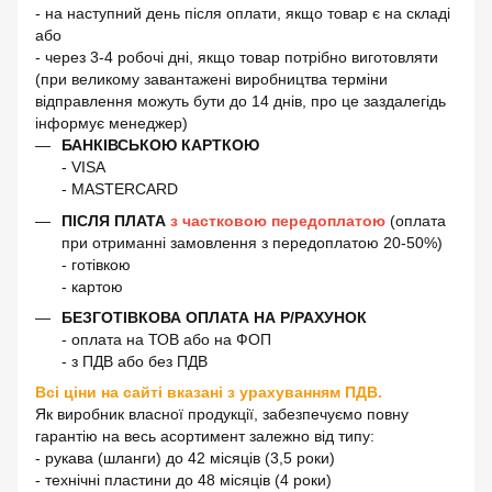
- на наступний день після оплати, якщо товар є на складі
або
- через 3-4 робочі дні, якщо товар потрібно виготовляти
(при великому завантажені виробництва терміни
відправлення можуть бути до 14 днів, про це заздалегідь
інформує менеджер)
БАНКІВСЬКОЮ КАРТКОЮ
- VISA
- MASTERCARD
ПІСЛЯ ПЛАТА
з частковою передоплатою
(оплата
при отриманні замовлення з передоплатою 20-50%)
- готівкою
- картою
БЕЗГОТІВКОВА ОПЛАТА НА Р/РАХУНОК
- оплата на ТОВ або на ФОП
- з ПДВ або без ПДВ
Всі ціни на сайті вказані з урахуванням ПДВ.
Як виробник власної продукції, забезпечуємо повну
гарантію на весь асортимент залежно від типу:
- рукава (шланги) до 42 місяців (3,5 роки)
- технічні пластини до 48 місяців (4 роки)