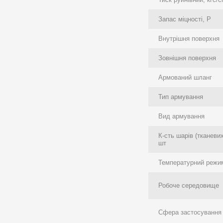
Запас міцності, P
Внутрішня поверхня
Зовнішня поверхня
Армований шланг
Тип армування
Вид армування
К-сть шарів (тканеви
шт
Температурний режим
Робоче середовище
Сфера застосування