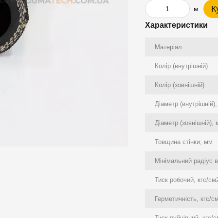
К
м
Характеристики
Матеріал
Колір (внутрішній)
Колір (зовнішній)
Діаметр (внутрішній)
Діаметр (зовнішній),
Товщина стінки, мм
Мінімальний радіус в
Тиск робочий, кгс/см
Герметичність, кгс/с
Тиск руйнівний, кгс/