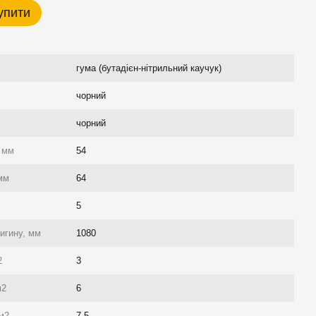
упити
гума (бутадієн-нітрильний каучук)
чорний
чорний
, мм
54
 мм
64
5
игину, мм
1080
2
3
м2
6
см2
7.5