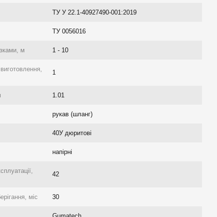
ТУ У 22.1-40927490-001:2019
ТУ 0056016
зками, м
1 - 10
 виготовлення,
1
м
1.01
рукав (шланг)
40У дюритові
напірні
ксплуатації,
42
ерігання, міс
30
Gumatech