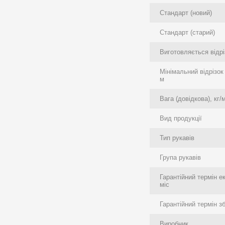
Стандарт (новий)
Стандарт (старий)
Виготовляється відрі
Мінімальний відрізок
м
Вага (довідкова), кг/
Вид продукції
Тип рукавів
Група рукавів
Гарантійний термін е
міс
Гарантійний термін зб
Виробник