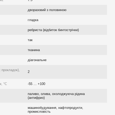
дворазовий з половиною
гладка
ребриста (відбиток бинтострічки)
так
тканина
діагональне
х прокладок),
2
, °C
-55 … +100
паливо, олива, охолоджуюча рідина
(антифриз)
машинобудування, нафтопродукти,
промисловість