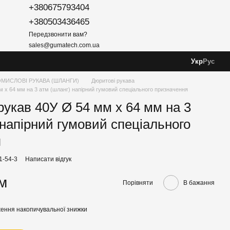
+380675793404
+380503436465
Передзвонити вам?
sales@gumatech.com.ua
Укр
Рус
МИСЛОВІ РУКАВА (ШЛАНГИ)
Дюритові рукава
 x 64 мм на 3 атм (шланг) напірний гумовий спеціального призначення
укав 40У Ø 54 мм x 64 мм на 3
 напірний гумовий спеціального
я
1-54-3
Написати відгук
/м
Порівняти
В бажання
ення накопичувальної знижки