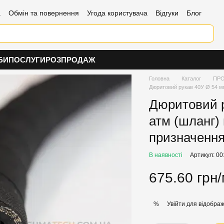
а
Обмін та повернення
Угода користувача
Відгуки
Блог
БИ
ПОСЛУГИ
РОЗПРОДАЖ
Головна
Каталог
ПРО
Дюритовий рукав 40У Ø 54 мм
Дюритовий р
атм (шланг)
призначенн
В наявності
Артикул: 00
675.60 грн
Увійти
для відображ
%