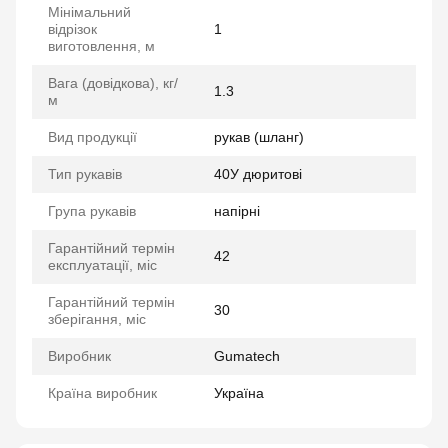
Мінімальний
відрізок
1
виготовлення, м
Вага (довідкова), кг/
1.3
м
Вид продукції
рукав (шланг)
Тип рукавів
40У дюритові
Група рукавів
напірні
Гарантійний термін
42
експлуатації, міс
Гарантійний термін
30
зберігання, міс
Виробник
Gumatech
Країна виробник
Україна