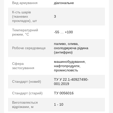
Вид армування
діагональне
К-сть шарів
(тканевих
3
прокладок), шт
Температурний
-55 … +100
режим, °C
паливо, олива,
Робоче середовище
охолоджуюча рідина
(антифриз)
машинобудування,
Сфера
нафтопродукти,
застосування
промисловість
ТУ У 22.1-40927490-
Стандарт (новий)
001:2019
Стандарт (старий)
ТУ 0056016
Виготовляється
1 - 10
відрізками, м