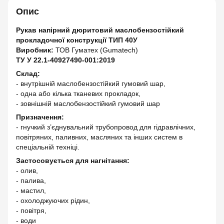
Опис
Рукав напірний дюритовий маслобензостійкий
прокладочної конструкції ТИП 40У
Виробник:
ТОВ Гуматех (Gumatech)
ТУ У 22.1-40927490-001:2019
Склад:
- внутрішній маслобензостійкий гумовий шар,
- одна або кілька тканевих прокладок,
- зовнішній маслобензостійкий гумовий шар
Призначення:
- гнучкий з’єднувальний трубопровод для гідравлічних,
повітряних, паливних, масляних та інших систем в
спеціальній техніці.
Застосовується для нагнітання:
- олив,
- палива,
- мастил,
- охолоджуючих рідин,
- повітря,
- води