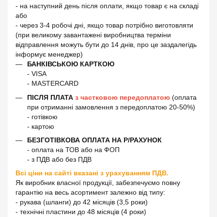
- на наступний день після оплати, якщо товар є на складі
або
- через 3-4 робочі дні, якщо товар потрібно виготовляти
(при великому завантажені виробництва терміни
відправлення можуть бути до 14 днів, про це заздалегідь
інформує менеджер)
БАНКІВСЬКОЮ КАРТКОЮ
- VISA
- MASTERCARD
ПІСЛЯ ПЛАТА
з частковою передоплатою
(оплата
при отриманні замовлення з передоплатою 20-50%)
- готівкою
- картою
БЕЗГОТІВКОВА ОПЛАТА НА Р/РАХУНОК
- оплата на ТОВ або на ФОП
- з ПДВ або без ПДВ
Всі ціни на сайті вказані з урахуванням ПДВ.
Як виробник власної продукції, забезпечуємо повну
гарантію на весь асортимент залежно від типу:
- рукава (шланги) до 42 місяців (3,5 роки)
- технічні пластини до 48 місяців (4 роки)