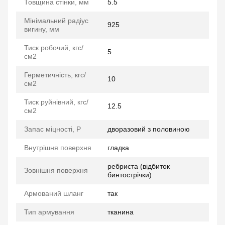
Товщина стінки, мм
5.5
Мінімальний радіус
925
вигину, мм
Тиск робочий, кгс/
5
см2
Герметичність, кгс/
10
см2
Тиск руйнівний, кгс/
12.5
см2
Запас міцності, P
дворазовий з половиною
Внутрішня поверхня
гладка
ребриста (відбиток
Зовнішня поверхня
бинтострічки)
Армований шланг
так
Тип армування
тканина