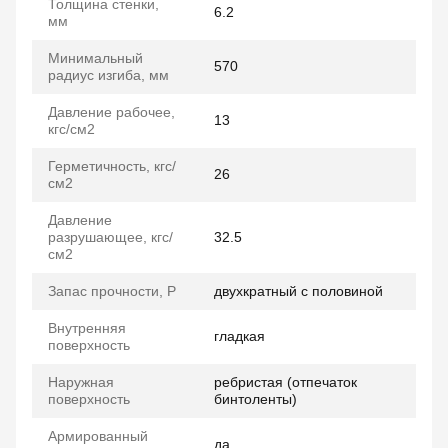
Толщина стенки,
6.2
мм
Минимальный
570
радиус изгиба, мм
Давление рабочее,
13
кгс/см2
Герметичность, кгс/
26
см2
Давление
разрушающее, кгс/
32.5
см2
Запас прочности, P
двухкратный с половиной
Внутренняя
гладкая
поверхность
Наружная
ребристая (отпечаток
поверхность
бинтоленты)
Армированный
да