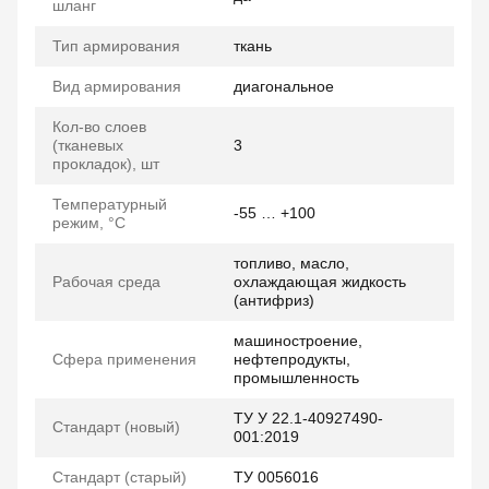
шланг
Тип армирования
ткань
Вид армирования
диагональное
Кол-во слоев
(тканевых
3
прокладок), шт
Температурный
-55 … +100
режим, °C
топливо, масло,
Рабочая среда
охлаждающая жидкость
(антифриз)
машиностроение,
Сфера применения
нефтепродукты,
промышленность
ТУ У 22.1-40927490-
Стандарт (новый)
001:2019
Стандарт (старый)
ТУ 0056016