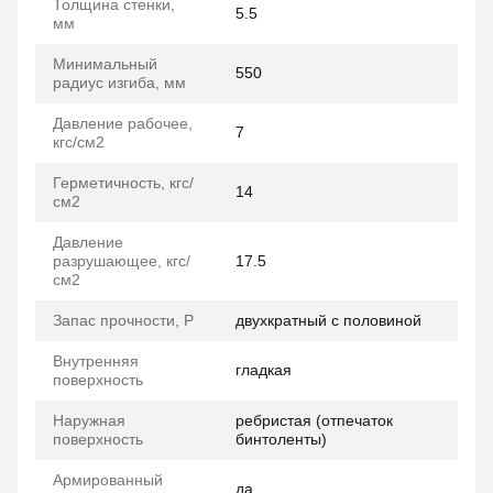
Толщина стенки,
5.5
мм
Минимальный
550
радиус изгиба, мм
Давление рабочее,
7
кгс/см2
Герметичность, кгс/
14
см2
Давление
разрушающее, кгс/
17.5
см2
Запас прочности, P
двухкратный с половиной
Внутренняя
гладкая
поверхность
Наружная
ребристая (отпечаток
поверхность
бинтоленты)
Армированный
да