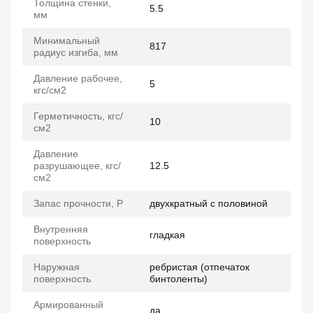
Толщина стенки,
5.5
мм
Минимальный
817
радиус изгиба, мм
Давление рабочее,
5
кгс/см2
Герметичность, кгс/
10
см2
Давление
разрушающее, кгс/
12.5
см2
Запас прочности, P
двухкратный с половиной
Внутренняя
гладкая
поверхность
Наружная
ребристая (отпечаток
поверхность
бинтоленты)
Армированный
да