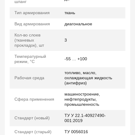
шланг
Тип армирования
ткань
Вид армирования
диагональное
Кол-во слоев
(тканевых
3
прокладок), шт
Температурный
-55 … +100
режим, °C
топливо, масло,
Рабочая среда
охлаждающая жидкость
(антифриз)
машиностроение,
Сфера применения
нефтепродукты,
промышленность
ТУ У 22.1-40927490-
Стандарт (новый)
001:2019
Стандарт (старый)
ТУ 0056016