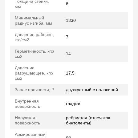
Толщина стенки,
6
мм
Минимальный
1330
радиус изгиба, мм
Давление рабочее,
7
кгс/см2
Герметичность, кгс/
14
см2
Давление
разрушающее, кгс/
17.5
см2
Запас прочности, P
двухкратный с половиной
Внутренняя
гладкая
поверхность
Наружная
ребристая (отпечаток
поверхность
бинтоленты)
Армированный
да