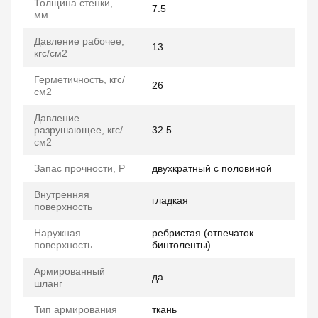
Толщина стенки,
7.5
мм
Давление рабочее,
13
кгс/см2
Герметичность, кгс/
26
см2
Давление
разрушающее, кгс/
32.5
см2
Запас прочности, P
двухкратный с половиной
Внутренняя
гладкая
поверхность
Наружная
ребристая (отпечаток
поверхность
бинтоленты)
Армированный
да
шланг
Тип армирования
ткань