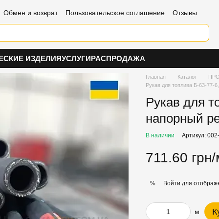
Обмен и возврат
Пользовательское соглашение
Отзывы
ЕСКИЕ ИЗДЕЛИЯ
УСЛУГИ
РАСПРОДАЖА
Главная
Каталог
ПРО
Рукав для топлива Б-63-77-6
Рукав для т
напорный р
В наличии
Артикул: 002
711.60 грн/
Войти
для отображе
%
К
м