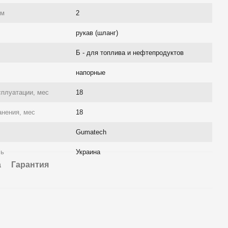
/м
2
рукав (шланг)
Б - для топлива и нефтепродуктов
напорные
сплуатации, мес
18
анения, мес
18
Gumatech
ль
Украина
а
Гарантия