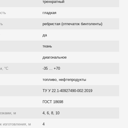
трехкратный
ость
гладкая
ть
ребристая (отпечаток бинтоленты)
г
да
ткань
диагональное
м, °C
-35 … +70
топливо, нефтепродукты
ТУ У 22.1-40927490-002:2019
ГОСТ 18698
езками, м
4, 6, 8, 10
 изготовления, м
4