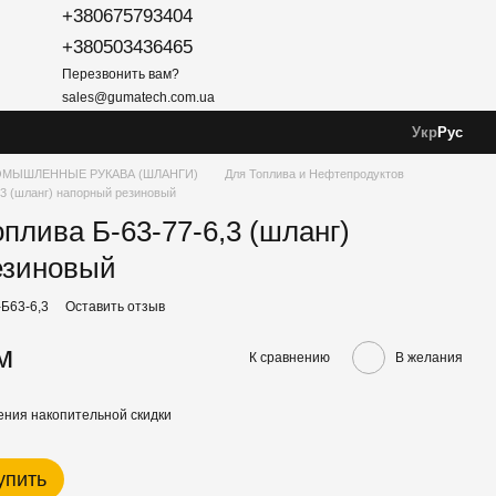
+380675793404
+380503436465
Перезвонить вам?
sales@gumatech.com.ua
Укр
Рус
МЫШЛЕННЫЕ РУКАВА (ШЛАНГИ)
Для Топлива и Нефтепродуктов
,3 (шланг) напорный резиновый
оплива Б-63-77-6,3 (шланг)
езиновый
-Б63-6,3
Оставить отзыв
м
К сравнению
В желания
ния накопительной скидки
упить