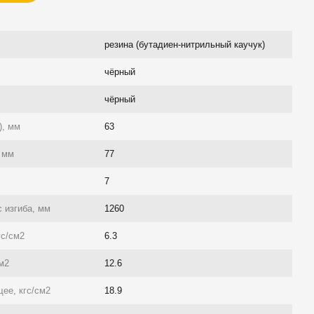
резина (бутадиен-нитрильный каучук)
чёрный
чёрный
), мм
63
 мм
77
7
 изгиба, мм
1260
гс/см2
6.3
см2
12.6
ее, кгс/см2
18.9