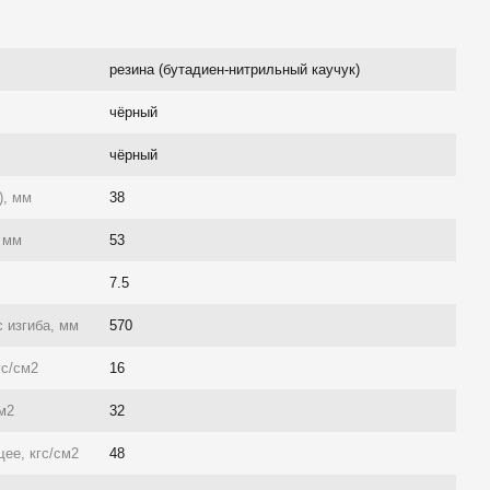
резина (бутадиен-нитрильный каучук)
чёрный
чёрный
), мм
38
 мм
53
7.5
 изгиба, мм
570
гс/см2
16
см2
32
ее, кгс/см2
48