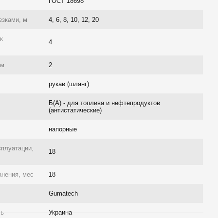
ГОСТ 18698
езками, м
4, 6, 8, 10, 12, 20
к
4
/м
2
рукав (шланг)
Б(А) - для топлива и нефтепродуктов
(антистатические)
напорные
сплуатации,
18
анения, мес
18
Gumatech
ль
Украина