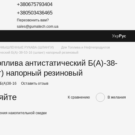
+380675793404
+380503436465
Перезвонить вам?
sales@gumatech.com.ua
Укр
Рус
МЫШЛЕННЫЕ РУКАВА (ШЛАНГИ)
Для Топлива и Нефтепродуктов
ческий Б(А)-38-53-16 (шланг) напорный резиновый
оплива антистатический Б(А)-38-
г) напорный резиновый
-Б(А)38-16
Оставить отзыв
яйте
К сравнению
В желания
ния накопительной скидки