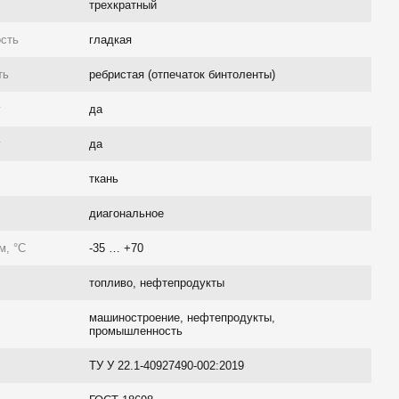
трехкратный
ость
гладкая
ть
ребристая (отпечаток бинтоленты)
г
да
г
да
ткань
диагональное
м, °C
-35 … +70
топливо, нефтепродукты
машиностроение, нефтепродукты,
промышленность
ТУ У 22.1-40927490-002:2019