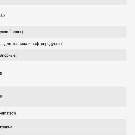
.82
укав (шланг)
 - для топлива и нефтепродуктов
напорные
18
18
Gumatech
Украина