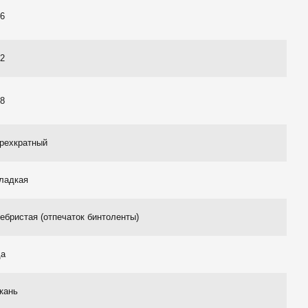
16
32
48
трехкратный
гладкая
ебристая (отпечаток бинтоленты)
да
кань