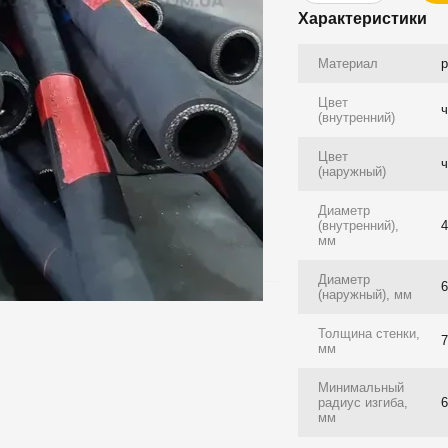
Характеристики
Материал
р
Цвет
(внутренний)
Цвет
(наружный)
Диаметр
(внутренний),
мм
Диаметр
(наружный), мм
Толщина стенки,
7
мм
Минимальный
радиус изгиба,
мм