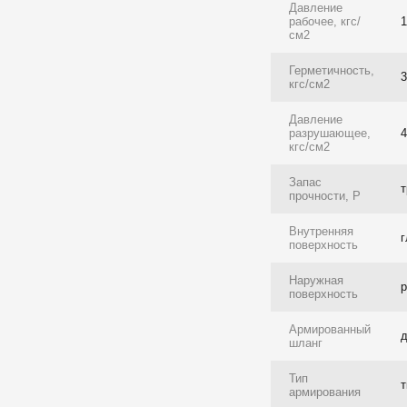
Давление
рабочее, кгс/
см2
Герметичность,
кгс/см2
Давление
разрушающее,
кгс/см2
Запас
прочности, P
Внутренняя
поверхность
Наружная
р
поверхность
Армированный
шланг
Тип
т
армирования