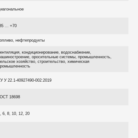
диагональное
35 … +70
топливо, нефтепродукты
ентиляция, кондиционирование, водоснабжение,
машиностроение, оросительные системы, промышленность,
ельское хозяйство, строительство, химическая
промышленность
У У 22.1-40927490-002:2019
ГОСТ 18698
, 6, 8, 10, 12, 20
4