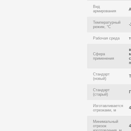
Вид
армирования
Температурный
-
режим, °C
Рабочая среда
в
Сфера
применения
с
Стандарт
Т
(новый)
Стандарт
(старый)
Изготавливается
4
отрезками, м
Минимальный
отрезок
изготовления, м