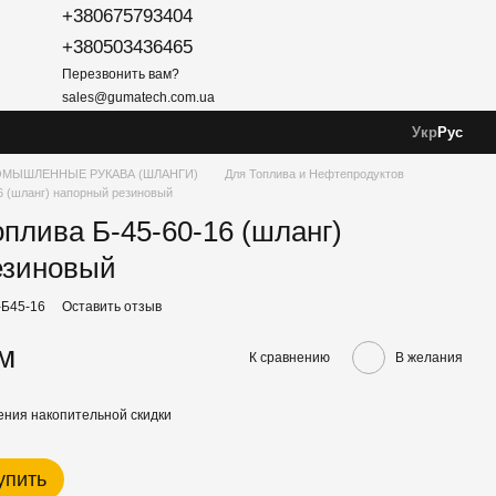
+380675793404
+380503436465
Перезвонить вам?
sales@gumatech.com.ua
Укр
Рус
МЫШЛЕННЫЕ РУКАВА (ШЛАНГИ)
Для Топлива и Нефтепродуктов
16 (шланг) напорный резиновый
оплива Б-45-60-16 (шланг)
езиновый
-Б45-16
Оставить отзыв
/м
К сравнению
В желания
ния накопительной скидки
упить