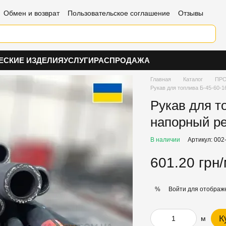
Обмен и возврат
Пользовательское соглашение
Отзывы
ЕСКИЕ ИЗДЕЛИЯ
УСЛУГИ
РАСПРОДАЖА
Главная
Каталог
ПРО
Рукав для топлива Б-45-60-
Рукав для т
напорный р
В наличии
Артикул: 002
601.20 грн
Войти
для отображе
%
К
м