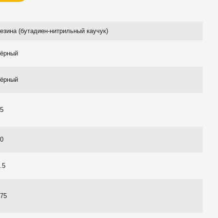
езина (бутадиен-нитрильный каучук)
чёрный
чёрный
45
60
.5
675