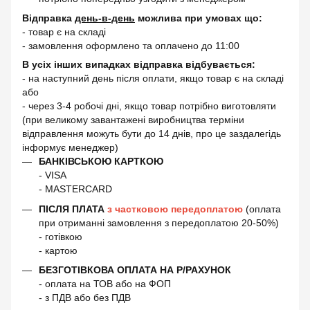
Відправка
день-в-день
можлива при умовах що:
- товар є на складі
- замовлення оформлено та оплачено до 11:00
В усіх інших випадках відправка відбувається:
- на наступний день після оплати, якщо товар є на складі
або
- через 3-4 робочі дні, якщо товар потрібно виготовляти
(при великому завантажені виробництва терміни
відправлення можуть бути до 14 днів, про це заздалегідь
інформує менеджер)
БАНКІВСЬКОЮ КАРТКОЮ
- VISA
- MASTERCARD
ПІСЛЯ ПЛАТА
з частковою передоплатою
(оплата
при отриманні замовлення з передоплатою 20-50%)
- готівкою
- картою
БЕЗГОТІВКОВА ОПЛАТА НА Р/РАХУНОК
- оплата на ТОВ або на ФОП
- з ПДВ або без ПДВ