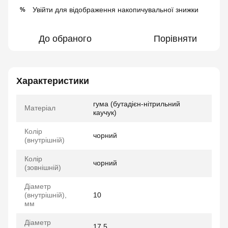
Увійти
для відображення накопичувальної знижки
%
До обраного
Порівняти
Характеристики
гума (бутадієн-нітрильний
Матеріал
каучук)
Колір
чорний
(внутрішній)
Колір
чорний
(зовнішній)
Діаметр
(внутрішній),
10
мм
Діаметр
17.5