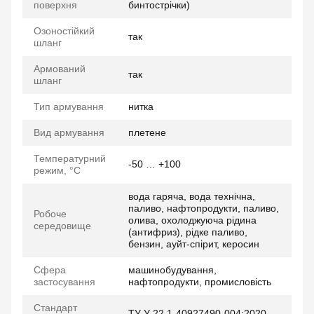
поверхня
бинтострічки)
Озоностійкий
так
шланг
Армований
так
шланг
Тип армування
нитка
Вид армування
плетене
Температурний
-50 … +100
режим, °C
вода гаряча, вода технічна,
паливо, нафтопродукти, паливо,
Робоче
олива, охолоджуюча рідина
середовище
(антифриз), рідке паливо,
бензин, ауйт-спірит, керосин
Сфера
машинобудування,
застосування
нафтопродукти, промисловість
Стандарт
ТУ У 22.1-40927490-004:2020