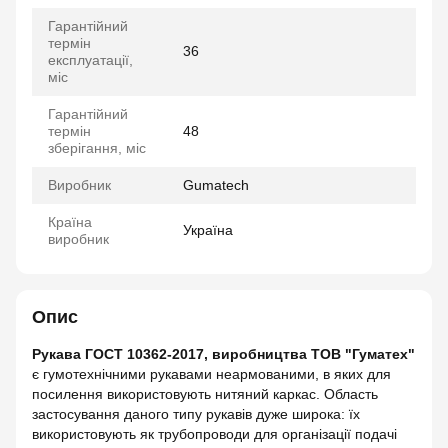
Гарантійний
термін
36
експлуатації,
міс
Гарантійний
термін
48
зберігання, міс
Виробник
Gumatech
Країна
Україна
виробник
Опис
Рукава ГОСТ 10362-2017, виробництва ТОВ "Гуматех"
є гумотехнічними рукавами неармованими, в яких для
посилення використовують нитяний каркас. Область
застосування даного типу рукавів дуже широка: їх
використовують як трубопроводи для організації подачі