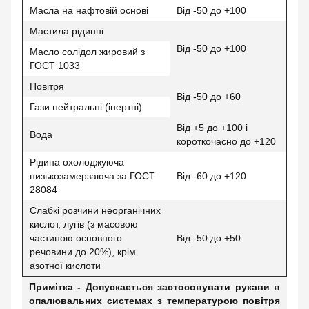
Масла на нафтовій основі
Від -50 до +100
Мастила рідинні
Від -50 до +100
Масло солідол жировий з
ГОСТ 1033
Повітря
Від -50 до +60
Гази нейтральні (інертні)
Від +5 до +100 і
Вода
короткочасно до +120
Рідина охолоджуюча
низькозамерзаюча за ГОСТ
Від -60 до +120
28084
Слабкі розчини неорганічних
кислот, лугів (з масовою
частиною основного
Від -50 до +50
речовини до 20%), крім
азотної кислоти
Примітка - Допускається застосовувати рукави в
опалювальних системах з температурою повітря