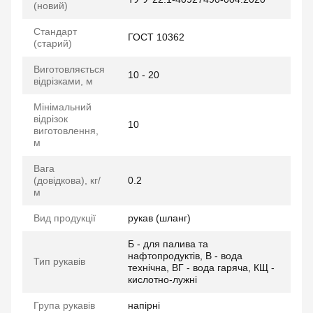
(новий)
Стандарт
ГОСТ 10362
(старий)
Виготовляється
10 - 20
відрізками, м
Мінімальний
відрізок
10
виготовлення,
м
Вага
(довідкова), кг/
0.2
м
Вид продукції
рукав (шланг)
Б - для палива та
нафтопродуктів, В - вода
Тип рукавів
технічна, ВГ - вода гаряча, КЩ -
кислотно-лужні
Група рукавів
напірні