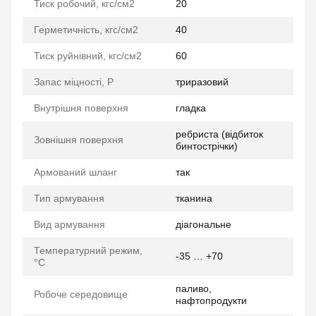
Тиск робочий, кгс/см2
20
Герметичність, кгс/см2
40
Тиск руйнівний, кгс/см2
60
Запас міцності, P
триразовий
Внутрішня поверхня
гладка
ребриста (відбиток
Зовнішня поверхня
бинтострічки)
Армований шланг
так
Тип армування
тканина
Вид армування
діагональне
Температурний режим,
-35 … +70
°C
паливо,
Робоче середовище
нафтопродукти