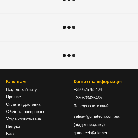
Клієнтам
Контактна інформація
Вхід до кабінету
+380675793404
Про нас
+380503436465
Оплата і доставка
Передзвонити вам?
Обмін та повернення
sales@gumatech.com.ua
Угода користувача
(відділ продажу)
Відгуки
gumatech@ukr.net
Блог