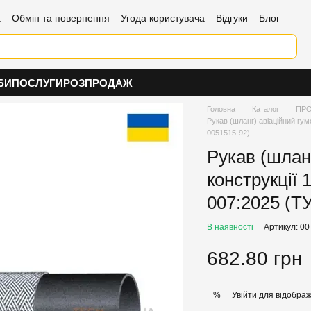
а
Обмін та повернення
Угода користувача
Відгуки
Блог
БИ
ПОСЛУГИ
РОЗПРОДАЖ
Головна
Каталог
ПРО
Рукав (шланг) авіаційний гум
0051515-92)
Рукав (шлан
конструкції 
007:2025 (Т
В наявності
Артикул: 0
682.80 грн
Увійти
для відображ
%