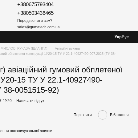
+380675793404
+380503436465
Передзвонити вам?
sales@gumatech.com.ua
Укр
Рус
МИСЛОВІ РУКАВА (ШЛАНГИ)
Авіаційні рукава
овий обплетеної конструкції 1У20-15 ТУ У 22.1-40927490-007:2025 (ТУ 38-
г) авіаційний гумовий обплетеної
1У20-15 ТУ У 22.1-40927490-
У 38-0051515-92)
07-1У20
Написати відгук
Порівняти
В бажання
ення накопичувальної знижки