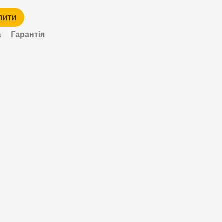
пити
а
Гарантія