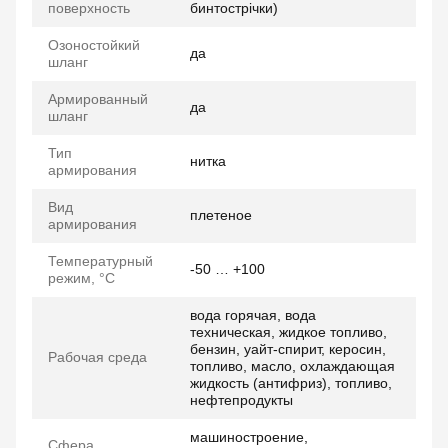
поверхность
бинтострічки)
Озоностойкий
да
шланг
Армированный
да
шланг
Тип
нитка
армирования
Вид
плетеное
армирования
Температурный
-50 … +100
режим, °C
вода горячая, вода
техническая, жидкое топливо,
бензин, уайт-спирит, керосин,
Рабочая среда
топливо, масло, охлаждающая
жидкость (антифриз), топливо,
нефтепродукты
машиностроение,
Сфера