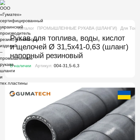
Каталог
ПРОМЫШЛЕННЫЕ РУКАВА (ШЛАНГИ)
Для Топл
Рукав для топлива, воды, кислот
и щелочей Ø 31,5х41-0,63 (шланг)
напорный резиновый
В наличии
Артикул:
004-31,5-6,3