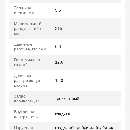
Толщина
9.5
стенки, мм
Минимальный
радиус изгиба,
315
мм
Давление
6.3
рабочее, кгс/см2
Герметичность,
12.6
кгс/см2
Давление
разрушающее,
18.9
кгс/см2
Запас
трехкратный
прочности, P
Внутренняя
гладкая
поверхность
Наружная
гладка або ребриста (відбиток