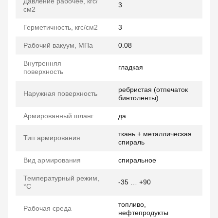
Давление рабочее, кгс/
3
см2
Герметичность, кгс/см2
3
Рабочий вакуум, МПа
0.08
Внутренняя
гладкая
поверхность
ребристая (отпечаток
Наружная поверхность
бинтоленты)
Армированный шланг
да
ткань + металлическая
Тип армирования
спираль
Вид армирования
спиральное
Температурный режим,
-35 … +90
°C
топливо,
Рабочая среда
нефтепродукты