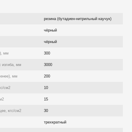
резина (бутадиен-нитрильный каучук)
чёрный
чёрный
), мм
300
 изгиба, мм
3000
енее), мм
200
гс/см2
10
см2
15
ее, кгс/см2
30
трехкратный