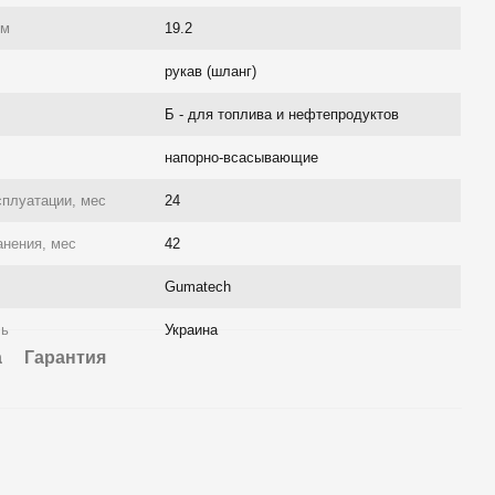
/м
19.2
рукав (шланг)
Б - для топлива и нефтепродуктов
напорно-всасывающие
сплуатации, мес
24
анения, мес
42
Gumatech
ль
Украина
а
Гарантия