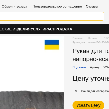
Обмен и возврат
Пользовательское соглашение
Отзывы
ЕСКИЕ ИЗДЕЛИЯ
УСЛУГИ
РАСПРОДАЖА
Главная
Каталог
ПРО
Рукав для топлива Б-2-300-
Рукав для т
напорно-вс
Под заказ
Артикул: 003
Цену уточн
Войти
для отображе
%
Узнать цену