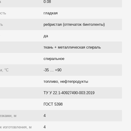
а
0.08
ость
гладкая
ть
ребристая (отпечаток бинтоленты)
г
да
ткань + металлическая спираль
спиральное
м, °C
-35 … +90
топливо, нефтепродукты
ТУ У 22.1-40927490-003:2019
ГОСТ 5398
езками, м
4
 изготовления, м
4