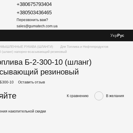
+380675793404
+380503436465
Перезвонить вам?
sales@gumatech.com.ua
Укр
Рус
МЫШЛЕННЫЕ РУКАВА (ШЛАНГИ)
Для Топлива и Нефтепродуктов
10 (шланг) напорно-всасывающий резиновый
оплива Б-2-300-10 (шланг)
асывающий резиновый
-Б300-10
Оставить отзыв
яйте
К сравнению
В желания
ния накопительной скидки