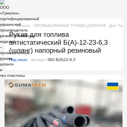
Каталог
ПРОМЫШЛЕННЫЕ РУКАВА (ШЛАНГИ)
Для Топл
Рукав для топлива
антистатический Б(А)-12-23-6,3
(шланг) напорный резиновый
Под заказ
Артикул:
002-Б(А)12-6,3