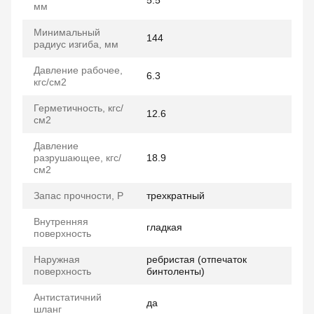
5.5
мм
Минимальный
144
радиус изгиба, мм
Давление рабочее,
6.3
кгс/см2
Герметичность, кгс/
12.6
см2
Давление
разрушающее, кгс/
18.9
см2
Запас прочности, P
трехкратный
Внутренняя
гладкая
поверхность
Наружная
ребристая (отпечаток
поверхность
бинтоленты)
Антистатичний
да
шланг