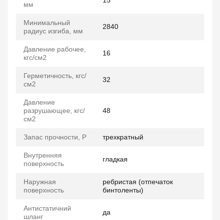
15
мм
Минимальный
2840
радиус изгиба, мм
Давление рабочее,
16
кгс/см2
Герметичность, кгс/
32
см2
Давление
разрушающее, кгс/
48
см2
Запас прочности, P
трехкратный
Внутренняя
гладкая
поверхность
Наружная
ребристая (отпечаток
поверхность
бинтоленты)
Антистатичний
да
шланг