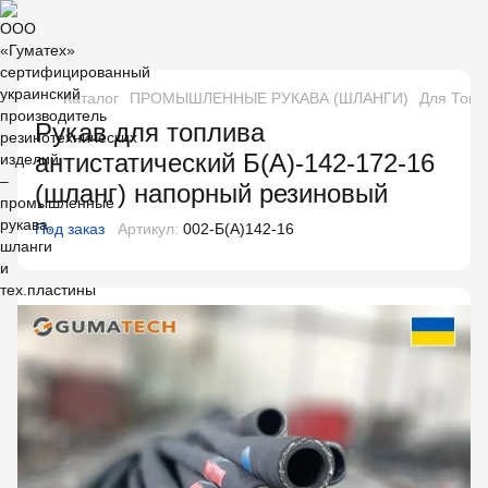
Каталог
ПРОМЫШЛЕННЫЕ РУКАВА (ШЛАНГИ)
Для Топл
Рукав для топлива
антистатический Б(А)-142-172-16
(шланг) напорный резиновый
Под заказ
Артикул:
002-Б(А)142-16