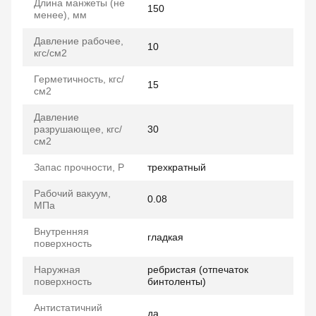
Длина манжеты (не
150
менее), мм
Давление рабочее,
10
кгс/см2
Герметичность, кгс/
15
см2
Давление
разрушающее, кгс/
30
см2
Запас прочности, P
трехкратный
Рабочий вакуум,
0.08
МПа
Внутренняя
гладкая
поверхность
Наружная
ребристая (отпечаток
поверхность
бинтоленты)
Антистатичний
да