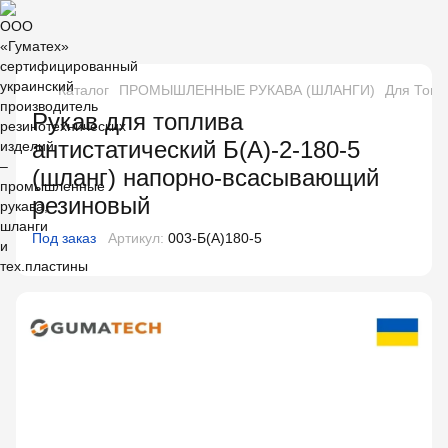
Каталог
ПРОМЫШЛЕННЫЕ РУКАВА (ШЛАНГИ)
Для Топл
Рукав для топлива
антистатический Б(А)-2-180-5
(шланг) напорно-всасывающий
резиновый
Под заказ
Артикул:
003-Б(А)180-5