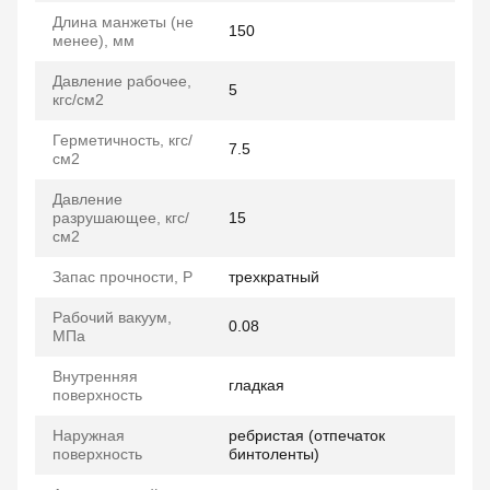
Длина манжеты (не
150
менее), мм
Давление рабочее,
5
кгс/см2
Герметичность, кгс/
7.5
см2
Давление
разрушающее, кгс/
15
см2
Запас прочности, P
трехкратный
Рабочий вакуум,
0.08
МПа
Внутренняя
гладкая
поверхность
Наружная
ребристая (отпечаток
поверхность
бинтоленты)