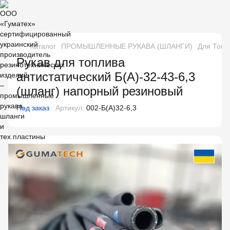
Каталог
ПРОМЫШЛЕННЫЕ РУКАВА (ШЛАНГИ)
Для Топл
Рукав для топлива
антистатический Б(А)-32-43-6,3
(шланг) напорный резиновый
Под заказ
Артикул:
002-Б(А)32-6,3