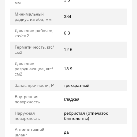
5.5
мм
Минимальный
384
радиус изгиба, мм
Давление рабочее,
6.3
кгс/см2
Герметичность, кгс/
12.6
см2
Давление
разрушающее, кгс/
18.9
см2
Запас прочности, P
трехкратный
Внутренняя
гладкая
поверхность
Наружная
ребристая (отпечаток
поверхность
бинтоленты)
Антистатичний
да
шланг