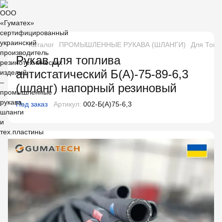
Каталог
ПРОМЫШЛЕННЫЕ РУКАВА (ШЛАНГИ)
Для Топл
Рукав для топлива
антистатический Б(А)-75-89-6,3
(шланг) напорный резиновый
Под заказ
Артикул:
002-Б(А)75-6,3