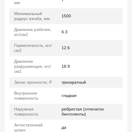
7
мм
Минимальный
1500
радиус изгиба, мм
Давление рабочее,
6.3
кгс/см2
Герметичность, кгс/
12.6
см2
Давление
разрушающее, кгс/
18.9
см2
Запас прочности, P
трехкратный
Внутренняя
гладкая
поверхность
Наружная
ребристая (отпечаток
поверхность
бинтоленты)
Антистатичний
да
шланг