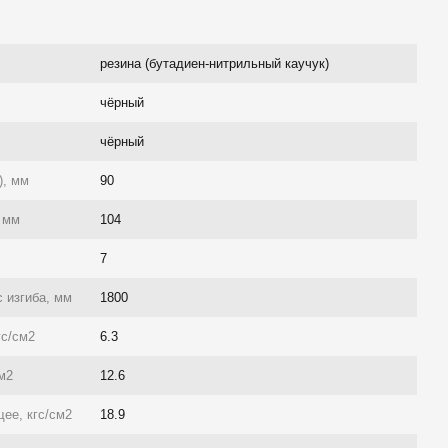
резина (бутадиен-нитрильный каучук)
чёрный
чёрный
), мм
90
 мм
104
7
 изгиба, мм
1800
гс/см2
6.3
см2
12.6
ее, кгс/см2
18.9