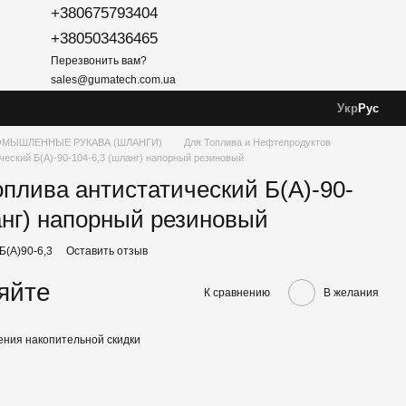
+380675793404
+380503436465
Перезвонить вам?
sales@gumatech.com.ua
Укр
Рус
МЫШЛЕННЫЕ РУКАВА (ШЛАНГИ)
Для Топлива и Нефтепродуктов
ческий Б(А)-90-104-6,3 (шланг) напорный резиновый
оплива антистатический Б(А)-90-
анг) напорный резиновый
Б(А)90-6,3
Оставить отзыв
яйте
К сравнению
В желания
ния накопительной скидки