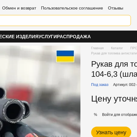
Обмен и возврат
Пользовательское соглашение
Отзывы
ЕСКИЕ ИЗДЕЛИЯ
УСЛУГИ
РАСПРОДАЖА
Главная
Каталог
ПРО
Рукав для топлива антистати
Рукав для т
104-6,3 (шл
Под заказ
Артикул: 002-
Цену уточн
Войти
для отображе
%
Узнать цену