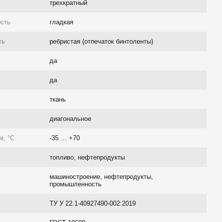
трехкратный
ость
гладкая
ть
ребристая (отпечаток бинтоленты)
г
да
г
да
ткань
диагональное
м, °C
-35 … +70
топливо, нефтепродукты
машиностроение, нефтепродукты,
промышленность
ТУ У 22.1-40927490-002:2019