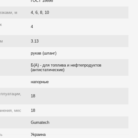
ГОСТ 18698
езками, м
4, 6, 8, 10
к
4
/м
3.13
рукав (шланг)
Б(А) - для топлива и нефтепродуктов
(антистатические)
напорные
сплуатации,
18
анения, мес
18
Gumatech
ль
Украина