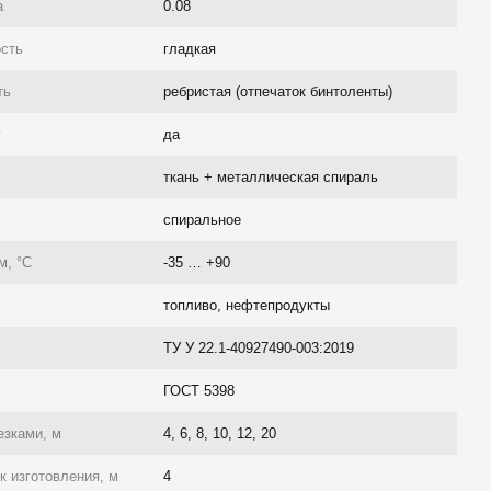
а
0.08
ость
гладкая
ть
ребристая (отпечаток бинтоленты)
г
да
ткань + металлическая спираль
спиральное
м, °C
-35 … +90
топливо, нефтепродукты
ТУ У 22.1-40927490-003:2019
ГОСТ 5398
езками, м
4, 6, 8, 10, 12, 20
 изготовления, м
4