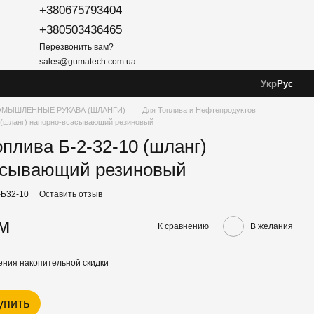
+380675793404
+380503436465
Перезвонить вам?
sales@gumatech.com.ua
Укр
Рус
МЫШЛЕННЫЕ РУКАВА (ШЛАНГИ)
Для Топлива и Нефтепродуктов
0 (шланг) напорно-всасывающий резиновый
оплива Б-2-32-10 (шланг)
асывающий резиновый
-Б32-10
Оставить отзыв
/м
К сравнению
В желания
ния накопительной скидки
упить