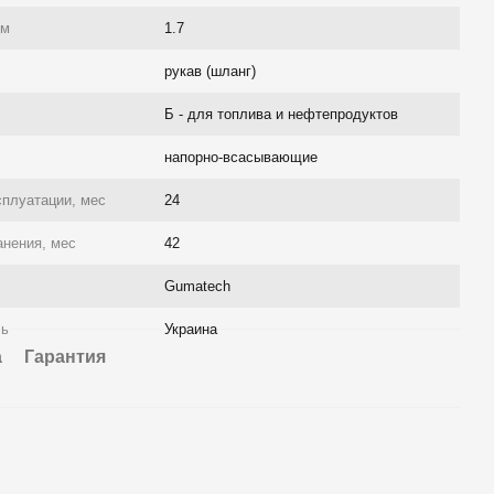
/м
1.7
рукав (шланг)
Б - для топлива и нефтепродуктов
напорно-всасывающие
сплуатации, мес
24
анения, мес
42
Gumatech
ль
Украина
а
Гарантия