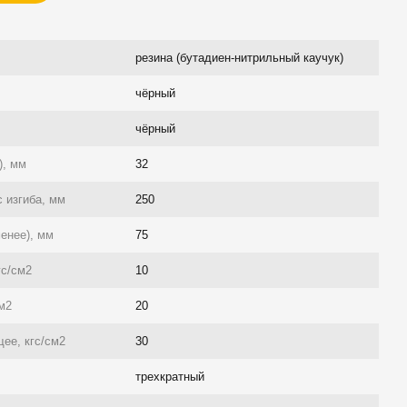
резина (бутадиен-нитрильный каучук)
чёрный
чёрный
), мм
32
 изгиба, мм
250
енее), мм
75
гс/см2
10
см2
20
ее, кгс/см2
30
трехкратный