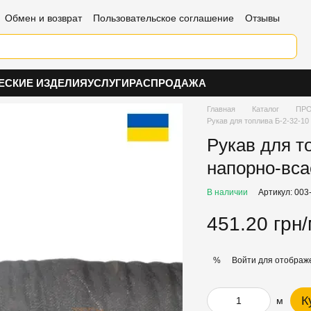
Обмен и возврат
Пользовательское соглашение
Отзывы
ЕСКИЕ ИЗДЕЛИЯ
УСЛУГИ
РАСПРОДАЖА
Главная
Каталог
ПРО
Рукав для топлива Б-2-32-1
Рукав для т
напорно-вс
В наличии
Артикул: 003
451.20 грн
Войти
для отображе
%
К
м