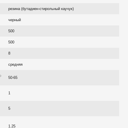
резина (бутадиен-стирольный каучук)
черный
500
500
8
средняя
о
50-65
1
5
1.25