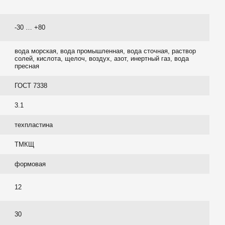
-30 … +80
вода морская, вода промышленная, вода сточная, раствор
солей, кислота, щелоч, воздух, азот, инертный газ, вода
пресная
ГОСТ 7338
3.1
техпластина
ТМКЩ
формовая
12
30