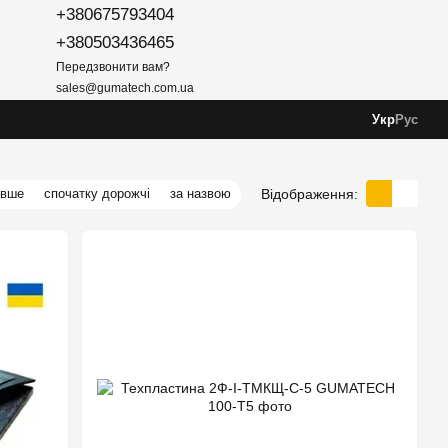
+380675793404
+380503436465
Передзвонити вам?
sales@gumatech.com.ua
Укр
Рус
Відображення:
евше
спочатку дорожчі
за назвою