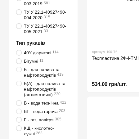
581
003:2019
ТУ У 22.1-40927490-
315
004:2020
ТУ У 22.1-40927490-
33
005:2021
Тип рукавів
114
Артикул: 100-Т6
40У дюритові
Техпластина 2Ф-І-
11
Бітумні
Б - для палива та
419
нафтопродуктів
Б(А) - для палива та
534.00 грн/шт.
нафтопродуктів
220
(антистатичні)
422
В - вода технічна
203
ВГ - вода гаряча
305
Г - газ, повітря
КЩ - кислотно-
263
лужні