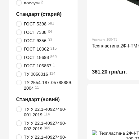
2
послуги
Стандарт (старий)
581
ГОСТ 5398
34
ГОСТ 7338
Артикул: 100-Т3
33
ГОСТ 9356
Техпластина 2Ф-І-
315
ГОСТ 10362
869
ГОСТ 18698
1
ГОСТ 105867
361.20 грн/шт.
114
ТУ 0056016
ТУ 2554-187-05788889-
11
2004
Стандарт (новий)
ТУ У 22.1-40927490-
114
001:2019
ТУ У 22.1-40927490-
869
002:2019
ТУ У 22.1-40927490-