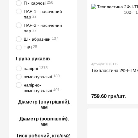
256
П - харчові
ПАР-1 - насичений
22
пар
ПАР-2 - насичений
22
пар
137
Ш - абразиви
25
ТВЧ
Група рукавів
Артикул: 100-Т12
1373
напірні
Техпластина 2Ф-І-
180
всмоктувальні
напірно-
401
всмоктувальні
759.60 грн/шт.
Діаметр (внутрішній),
мм
Діаметр (зовнішній),
мм
Тиск робочий, кгс/см2