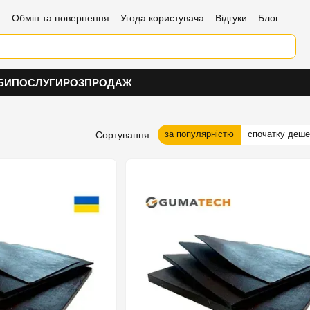
а
Обмін та повернення
Угода користувача
Відгуки
Блог
БИ
ПОСЛУГИ
РОЗПРОДАЖ
за популярністю
спочатку деш
Сортування: