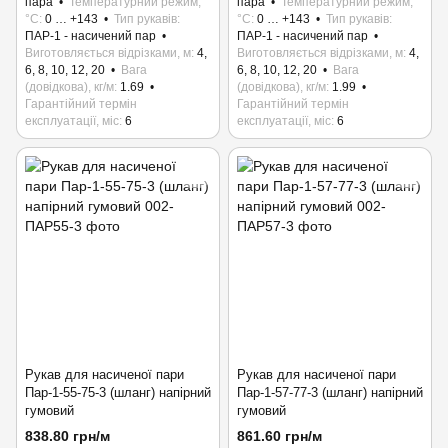
пара
Температурний режим,
пара
Температурний режим,
°C
0 … +143
Тип рукавів
°C
0 … +143
Тип рукавів
ПАР-1 - насичений пар
ПАР-1 - насичений пар
Виготовляється відрізками, м
4,
Виготовляється відрізками, м
4,
6, 8, 10, 12, 20
Вага
6, 8, 10, 12, 20
Вага
(довідкова), кг/м
1.69
(довідкова), кг/м
1.99
Гарантійний термін
Гарантійний термін
експлуатації, міс
6
експлуатації, міс
6
Рукав для насиченої пари
Рукав для насиченої пари
Пар-1-55-75-3 (шланг) напірний
Пар-1-57-77-3 (шланг) напірний
гумовий
гумовий
838.80 грн/м
861.60 грн/м