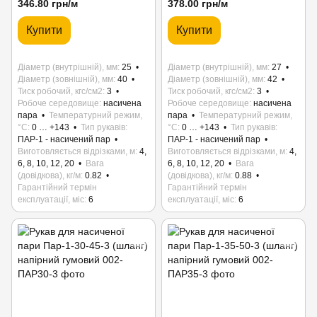
346.80 грн/м
378.00 грн/м
Купити
Купити
Діаметр (внутрішній), мм
25
Діаметр (внутрішній), мм
27
Діаметр (зовнішній), мм
40
Діаметр (зовнішній), мм
42
Тиск робочий, кгс/см2
3
Тиск робочий, кгс/см2
3
Робоче середовище
насичена
Робоче середовище
насичена
пара
Температурний режим,
пара
Температурний режим,
°C
0 … +143
Тип рукавів
°C
0 … +143
Тип рукавів
ПАР-1 - насичений пар
ПАР-1 - насичений пар
Виготовляється відрізками, м
4,
Виготовляється відрізками, м
4,
6, 8, 10, 12, 20
Вага
6, 8, 10, 12, 20
Вага
(довідкова), кг/м
0.82
(довідкова), кг/м
0.88
Гарантійний термін
Гарантійний термін
експлуатації, міс
6
експлуатації, міс
6