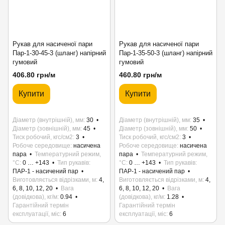
Рукав для насиченої пари
Рукав для насиченої пари
Пар-1-30-45-3 (шланг) напірний
Пар-1-35-50-3 (шланг) напірний
гумовий
гумовий
406.80 грн/м
460.80 грн/м
Купити
Купити
Діаметр (внутрішній), мм
30
Діаметр (внутрішній), мм
35
Діаметр (зовнішній), мм
45
Діаметр (зовнішній), мм
50
Тиск робочий, кгс/см2
3
Тиск робочий, кгс/см2
3
Робоче середовище
насичена
Робоче середовище
насичена
пара
Температурний режим,
пара
Температурний режим,
°C
0 … +143
Тип рукавів
°C
0 … +143
Тип рукавів
ПАР-1 - насичений пар
ПАР-1 - насичений пар
Виготовляється відрізками, м
4,
Виготовляється відрізками, м
4,
6, 8, 10, 12, 20
Вага
6, 8, 10, 12, 20
Вага
(довідкова), кг/м
0.94
(довідкова), кг/м
1.28
Гарантійний термін
Гарантійний термін
експлуатації, міс
6
експлуатації, міс
6