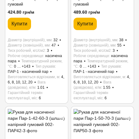
гумовий
гумовий
424.80 грн/м
489.60 грн/м
Купити
Купити
Діаметр (внутрішній), мм
32
Діаметр (внутрішній), мм
38
Діаметр (зовнішній), мм
47
Діаметр (зовнішній), мм
55
Тиск робочий, кгс/см2
3
Тиск робочий, кгс/см2
3
Робоче середовище
насичена
Робоче середовище
насичена
пара
Температурний режим,
пара
Температурний режим,
°C
0 … +143
Тип рукавів
°C
0 … +143
Тип рукавів
ПАР-1 - насичений пар
ПАР-1 - насичений пар
Виготовляється відрізками, м
4,
Виготовляється відрізками, м
4,
6, 8, 10, 12, 20
Вага
6, 8, 10, 12, 20
Вага
(довідкова), кг/м
1.01
(довідкова), кг/м
1.55
Гарантійний термін
Гарантійний термін
експлуатації, міс
6
експлуатації, міс
6