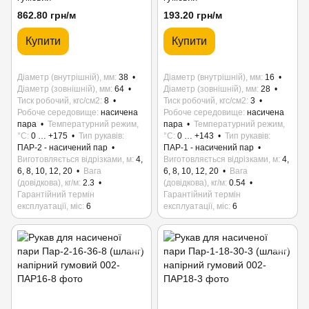
862.80 грн/м
193.20 грн/м
Купити
Купити
Діаметр (внутрішній), мм
38
Діаметр (внутрішній), мм
16
Діаметр (зовнішній), мм
64
Діаметр (зовнішній), мм
28
Тиск робочий, кгс/см2
8
Тиск робочий, кгс/см2
3
Робоче середовище
насичена
Робоче середовище
насичена
пара
Температурний режим,
пара
Температурний режим,
°C
0 … +175
Тип рукавів
°C
0 … +143
Тип рукавів
ПАР-2 - насичений пар
ПАР-1 - насичений пар
Виготовляється відрізками, м
4,
Виготовляється відрізками, м
4,
6, 8, 10, 12, 20
Вага
6, 8, 10, 12, 20
Вага
(довідкова), кг/м
2.3
(довідкова), кг/м
0.54
Гарантійний термін
Гарантійний термін
експлуатації, міс
6
експлуатації, міс
6