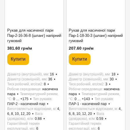
Рукав для насиченої пари
Рукав для насиченої пари
Пар-2-16-36-8 (шланг) напірний
Пар-1-18-30-3 (шланг) напірний
гумовий
гумовий
381.60 грн/м
207.60 грн/м
Купити
Купити
Діаметр (внутрішній), мм
16
Діаметр (внутрішній), мм
18
Діаметр (зовнішній), мм
36
Діаметр (зовнішній), мм
30
Тиск робочий, кгс/см2
8
Тиск робочий, кгс/см2
3
Робоче середовище
насичена
Робоче середовище
насичена
пара
Температурний режим,
пара
Температурний режим,
°C
0 … +175
Тип рукавів
°C
0 … +143
Тип рукавів
ПАР-2 - насичений пар
ПАР-1 - насичений пар
Виготовляється відрізками, м
4,
Виготовляється відрізками, м
4,
6, 8, 10, 12, 20
Вага
6, 8, 10, 12, 20
Вага
(довідкова), кг/м
0.88
(довідкова), кг/м
0.59
Гарантійний термін
Гарантійний термін
експлуатації, міс
6
експлуатації, міс
6