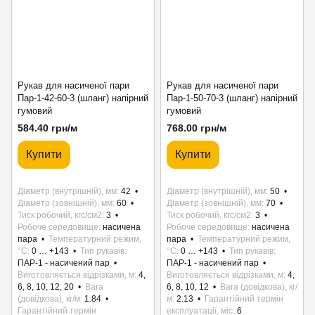
Рукав для насиченої пари
Рукав для насиченої пари
Пар-1-42-60-3 (шланг) напірний
Пар-1-50-70-3 (шланг) напірний
гумовий
гумовий
584.40 грн/м
768.00 грн/м
Купити
Купити
Діаметр (внутрішній), мм
42
Діаметр (внутрішній), мм
50
Діаметр (зовнішній), мм
60
Діаметр (зовнішній), мм
70
Тиск робочий, кгс/см2
3
Тиск робочий, кгс/см2
3
Робоче середовище
насичена
Робоче середовище
насичена
пара
Температурний режим,
пара
Температурний режим,
°C
0 … +143
Тип рукавів
°C
0 … +143
Тип рукавів
ПАР-1 - насичений пар
ПАР-1 - насичений пар
Виготовляється відрізками, м
4,
Виготовляється відрізками, м
4,
6, 8, 10, 12, 20
Вага
6, 8, 10, 12
Вага (довідкова), кг/
(довідкова), кг/м
1.84
м
2.13
Гарантійний термін
Гарантійний термін
експлуатації, міс
6