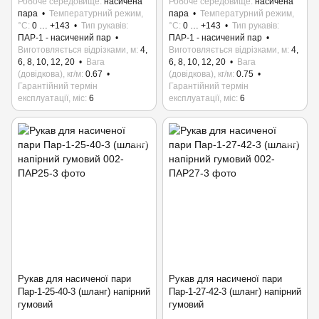
Робоче середовище
насичена
Робоче середовище
насичена
пара
Температурний режим,
пара
Температурний режим,
°C
0 … +143
Тип рукавів
°C
0 … +143
Тип рукавів
ПАР-1 - насичений пар
ПАР-1 - насичений пар
Виготовляється відрізками, м
4,
Виготовляється відрізками, м
4,
6, 8, 10, 12, 20
Вага
6, 8, 10, 12, 20
Вага
(довідкова), кг/м
0.67
(довідкова), кг/м
0.75
Гарантійний термін
Гарантійний термін
експлуатації, міс
6
експлуатації, міс
6
Рукав для насиченої пари
Рукав для насиченої пари
Пар-1-25-40-3 (шланг) напірний
Пар-1-27-42-3 (шланг) напірний
гумовий
гумовий