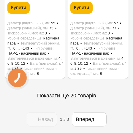
Купити
Купити
Діаметр (внутрішній), мм
55
Діаметр (внутрішній), мм
57
Діаметр (зовнішній), мм
75
Діаметр (зовнішній), мм
77
Тиск робочий, кгс/см2
3
Тиск робочий, кгс/см2
3
Робоче середовище
насичена
Робоче середовище
насичена
пара
Температурний режим,
пара
Температурний режим,
°C
0 … +143
Тип рукавів
°C
0 … +143
Тип рукавів
ПАР-1 - насичений пар
ПАР-1 - насичений пар
Виготовляється відрізками, м
4,
Виготовляється відрізками, м
4,
6, 8, 10, 12
Вага (довідкова), кг/
6, 8, 10, 12
Вага (довідкова), кг/
м
2.31
Гарантійний термін
м
2.39
Гарантійний термін
експлуатації, міс
6
експлуатації, міс
6
Показати ще 20 товарів
Назад
Вперед
1
з 3