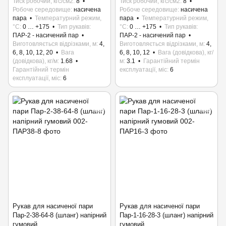
Тиск робочий, кгс/см2
8
Тиск робочий, кгс/см2
8
Робоче середовище
насичена
Робоче середовище
насичена
пара
Температурний режим,
пара
Температурний режим,
°C
0 … +175
Тип рукавів
°C
0 … +175
Тип рукавів
ПАР-2 - насичений пар
ПАР-2 - насичений пар
Виготовляється відрізками, м
4,
Виготовляється відрізками, м
4,
6, 8, 10, 12, 20
Вага
6, 8, 10, 12
Вага (довідкова), кг/
(довідкова), кг/м
1.68
м
3.1
Гарантійний термін
Гарантійний термін
експлуатації, міс
6
експлуатації, міс
6
Рукав для насиченої пари
Рукав для насиченої пари
Пар-2-38-64-8 (шланг) напірний
Пар-1-16-28-3 (шланг) напірний
гумовий
гумовий