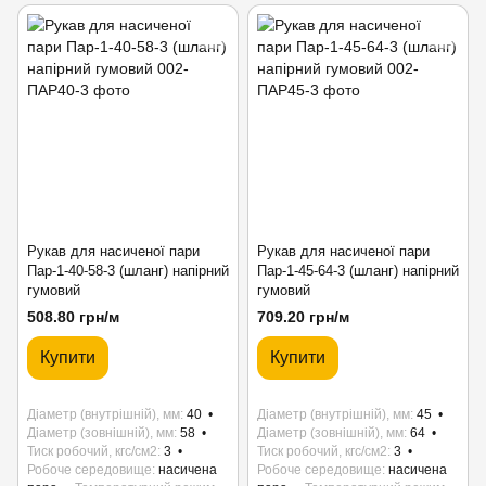
Рукав для насиченої пари
Рукав для насиченої пари
Пар-1-40-58-3 (шланг) напірний
Пар-1-45-64-3 (шланг) напірний
гумовий
гумовий
508.80 грн/м
709.20 грн/м
Купити
Купити
Діаметр (внутрішній), мм
40
Діаметр (внутрішній), мм
45
Діаметр (зовнішній), мм
58
Діаметр (зовнішній), мм
64
Тиск робочий, кгс/см2
3
Тиск робочий, кгс/см2
3
Робоче середовище
насичена
Робоче середовище
насичена