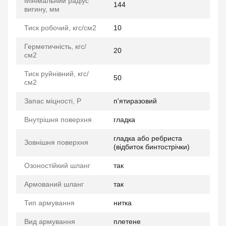
Мінімальний радіус
144
вигину, мм
Тиск робочий, кгс/см2
10
Герметичність, кгс/
20
см2
Тиск руйнівний, кгс/
50
см2
Запас міцності, P
п'ятиразовий
Внутрішня поверхня
гладка
гладка або ребриста
Зовнішня поверхня
(відбиток бинтострічки)
Озоностійкий шланг
так
Армований шланг
так
Тип армування
нитка
Вид армування
плетене