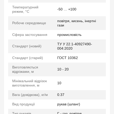
Температурний
-50 … +100
режим, °C
повітря, кисень, інертні
Робоче середовище
гази
Сфера застосування
промисловість
ТУ У 22.1-40927490-
Стандарт (новий)
004:2020
Стандарт (старий)
ГОСТ 10362
Виготовляється
10 - 20
відрізками, м
Мінімальний відрізок
10
виготовлення, м
Вага (довідкова), кг/м
0.37
Вид продукції
рукав (шланг)
Тип рукавів
Г - газ, повітря