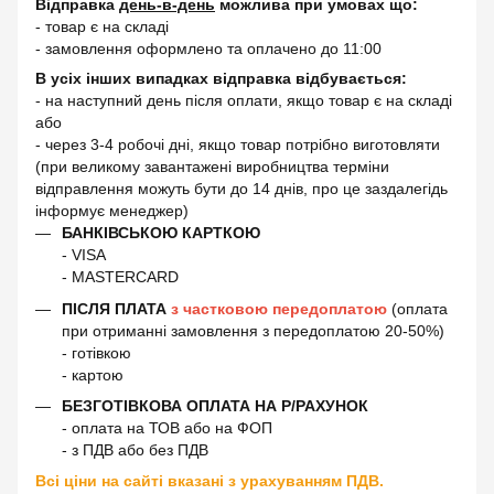
Відправка
день-в-день
можлива при умовах що:
- товар є на складі
- замовлення оформлено та оплачено до 11:00
В усіх інших випадках відправка відбувається:
- на наступний день після оплати, якщо товар є на складі
або
- через 3-4 робочі дні, якщо товар потрібно виготовляти
(при великому завантажені виробництва терміни
відправлення можуть бути до 14 днів, про це заздалегідь
інформує менеджер)
БАНКІВСЬКОЮ КАРТКОЮ
- VISA
- MASTERCARD
ПІСЛЯ ПЛАТА
з частковою передоплатою
(оплата
при отриманні замовлення з передоплатою 20-50%)
- готівкою
- картою
БЕЗГОТІВКОВА ОПЛАТА НА Р/РАХУНОК
- оплата на ТОВ або на ФОП
- з ПДВ або без ПДВ
Всі ціни на сайті вказані з урахуванням ПДВ.