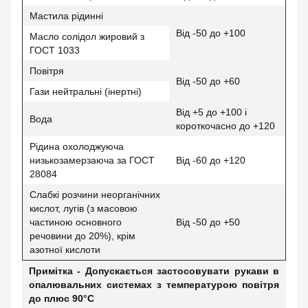
Мастила рідинні
Від -50 до +100
Масло солідол жировий з
ГОСТ 1033
Повітря
Від -50 до +60
Гази нейтральні (інертні)
Від +5 до +100 і
Вода
короткочасно до +120
Рідина охолоджуюча
низькозамерзаюча за ГОСТ
Від -60 до +120
28084
Слабкі розчини неорганічних
кислот, лугів (з масовою
частиною основного
Від -50 до +50
речовини до 20%), крім
азотної кислоти
Примітка - Допускається застосовувати рукави в
опалювальних системах з температурою повітря
до плюс 90°С