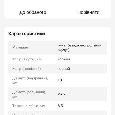
До обраного
Порівняти
Характеристики
гума (бутадієн-стірольний
Матеріал
каучук)
Колір (внутрішній)
чорний
Колір (зовнішній)
чорний
Діаметр (внутрішній),
18
мм
Діаметр (зовнішній),
26.5
мм
Товщина стінки, мм
8.5