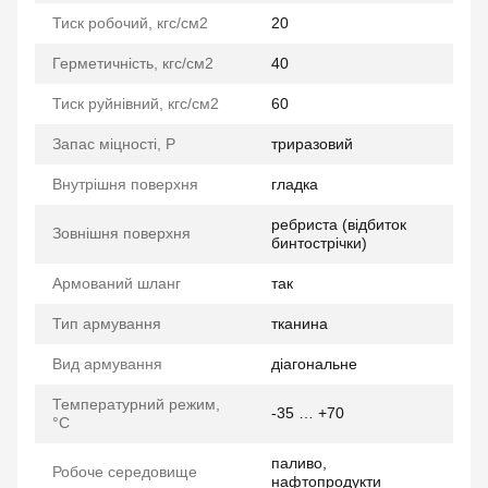
Тиск робочий, кгс/см2
20
Герметичність, кгс/см2
40
Тиск руйнівний, кгс/см2
60
Запас міцності, P
триразовий
Внутрішня поверхня
гладка
ребриста (відбиток
Зовнішня поверхня
бинтострічки)
Армований шланг
так
Тип армування
тканина
Вид армування
діагональне
Температурний режим,
-35 … +70
°C
паливо,
Робоче середовище
нафтопродукти