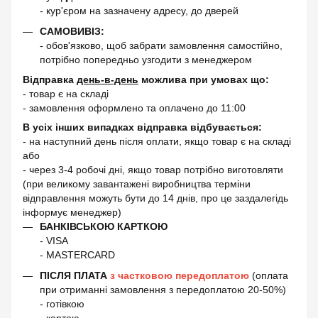
- кур'єром на зазначену адресу, до дверей
САМОВИВІЗ:
- обов'язково, щоб забрати замовлення самостійно,
потрібно попередньо узгодити з менеджером
Відправка
день-в-день
можлива при умовах що:
- товар є на складі
- замовлення оформлено та оплачено до 11:00
В усіх інших випадках відправка відбувається:
- на наступний день після оплати, якщо товар є на складі
або
- через 3-4 робочі дні, якщо товар потрібно виготовляти
(при великому завантажені виробництва терміни
відправлення можуть бути до 14 днів, про це заздалегідь
інформує менеджер)
БАНКІВСЬКОЮ КАРТКОЮ
- VISA
- MASTERCARD
ПІСЛЯ ПЛАТА
з частковою передоплатою
(оплата
при отриманні замовлення з передоплатою 20-50%)
- готівкою
- картою