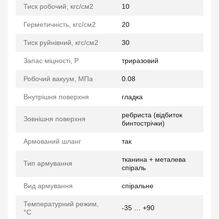
Тиск робочий, кгс/см2
10
Герметичність, кгс/см2
20
Тиск руйнівний, кгс/см2
30
Запас міцності, P
триразовий
Робочий вакуум, МПа
0.08
Внутрішня поверхня
гладка
ребриста (відбиток
Зовнішня поверхня
бинтострічки)
Армований шланг
так
тканина + металева
Тип армування
спіраль
Вид армування
спіральне
Температурний режим,
-35 … +90
°C