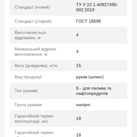
ТУ У 22.1-40927490-
Стандарт (новий)
002:2019
Стандарт (старий)
ГОСТ 18698
Виготовляється
4
відрізками, м
Мінімальний відрізок
4
виготовлення, м
Вага (довідкова), кг/м
15
Вид продукції
рукав (шланг)
Б - для палива та
Тип рукавів
нафтопродуктів
Група рукавів
напірні
Гарантійний термін
18
експлуатації, міс
Гарантійний термін
18