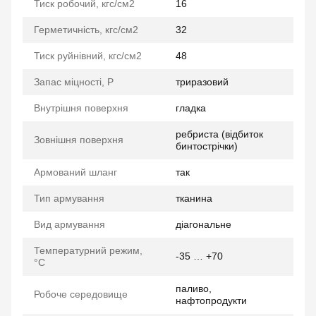
Тиск робочий, кгс/см2
16
Герметичність, кгс/см2
32
Тиск руйнівний, кгс/см2
48
Запас міцності, P
триразовий
Внутрішня поверхня
гладка
ребриста (відбиток
Зовнішня поверхня
бинтострічки)
Армований шланг
так
Тип армування
тканина
Вид армування
діагональне
Температурний режим,
-35 … +70
°C
паливо,
Робоче середовище
нафтопродукти