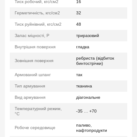
Тиск робочий, кгс/см2
16
Герметичність, кгс/см2
32
Тиск руйнівний, кгс/см2
48
Запас міцності, P
триразовий
Внутрішня поверхня
гладка
ребриста (відбиток
Зовнішня поверхня
бинтострічки)
Армований шланг
так
Тип армування
тканина
Вид армування
діагональне
Температурний режим,
-35 … +70
°C
паливо,
Робоче середовище
нафтопродукти