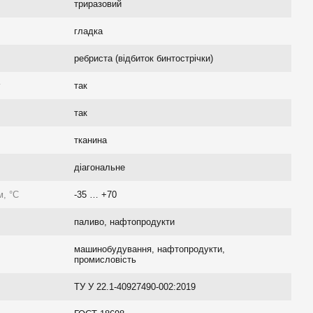
триразовий
гладка
ребриста (відбиток бинтострічки)
г
так
так
тканина
діагональне
, °C
-35 … +70
паливо, нафтопродукти
машинобудування, нафтопродукти,
промисловість
ТУ У 22.1-40927490-002:2019