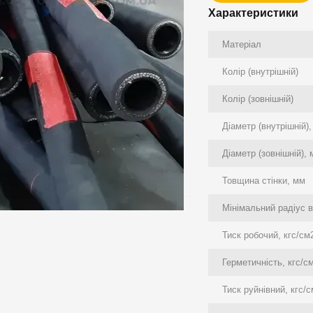
Характеристики
Матеріал
Колір (внутрішній)
Колір (зовнішній)
Діаметр (внутрішній)
Діаметр (зовнішній),
Товщина стінки, мм
Мінімальний радіус в
Тиск робочий, кгс/см
Герметичність, кгс/с
Тиск руйнівний, кгс/