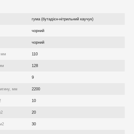
гума (бутадієн-нітрильний каучук)
чорний
чорний
, мм
110
 мм
128
9
игину, мм
2200
2
10
м2
20
см2
30