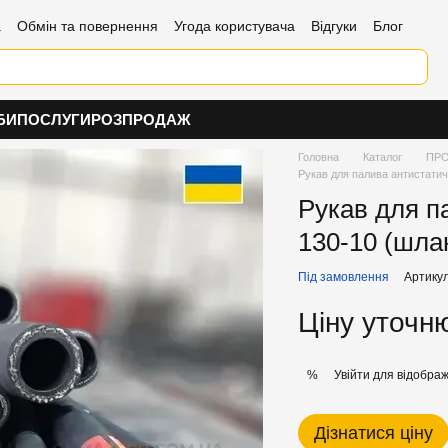
а
Обмін та повернення
Угода користувача
Відгуки
Блог
БИ
ПОСЛУГИ
РОЗПРОДАЖ
Головна
Каталог
ПРО
Рукав для палива антистатич
Рукав для п
130-10 (шла
Під замовлення
Артикул
Ціну уточн
Увійти
для відображ
%
Дізнатися ціну