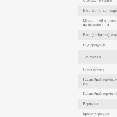
Стандарт (старий)
Виготовляється відрі
Мінімальний відрізок
виготовлення, м
Вага (довідкова), кг/
Вид продукції
Тип рукавів
Група рукавів
Гарантійний термін е
міс
Гарантійний термін зб
Виробник
Країна виробник