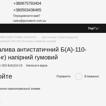
+380675793404
+380503436465
Передзвонити вам?
sales@gumatech.com.ua
Укр
Рус
МИСЛОВІ РУКАВА (ШЛАНГИ)
Для Палива і Нафтопродуктів
ний Б(А)-110-130-10 (шланг) напірний гумовий
алива антистатичний Б(А)-110-
нг) напірний гумовий
: 002-Б(А)110-10
Написати відгук
юйте
Порівняти
В бажання
ення накопичувальної знижки