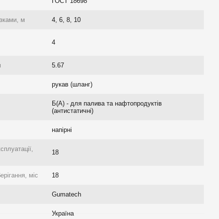
ГОСТ 18698
зками, м
4, 6, 8, 10
4
м
5.67
рукав (шланг)
Б(А) - для палива та нафтопродуктів
(антистатичні)
напірні
ксплуатації,
18
ерігання, міс
18
Gumatech
Україна