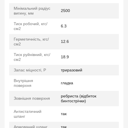
Мінімальний радіус
2500
вигину, мм
Тиск робочий, кгс/
6.3
см2
Герметичність, кгс/
12.6
см2
Тиск руйнівний, кгс/
18.9
см2
Запас міцності, P
триразовий
Внутрішня
гладка
поверхня
ребриста (відбиток
Зовнішня поверхня
бинтострічки)
Антистатичний
так
шланг
Армований шланг
так