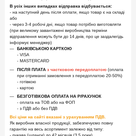
В усіх інших випадках відправка відбувається:
- на наступний день після оплати, якщо товар є на складі
або
- через 3-4 робочі дні, якщо товар потрібно виготовляти
(при великому завантажені виробництва терміни
відправлення можуть бути до 14 днів, про це заздалегідь
інформує менеджер)
БАНКІВСЬКОЮ КАРТКОЮ
- VISA
- MASTERCARD
ПІСЛЯ ПЛАТА
з частковою передоплатою
(оплата
при отриманні замовлення з передоплатою 20-50%)
- готівкою
- картою
БЕЗГОТІВКОВА ОПЛАТА НА Р/РАХУНОК
- оплата на ТОВ або на ФОП
- з ПДВ або без ПДВ
Всі ціни на сайті вказані з урахуванням ПДВ.
Як виробник власної продукції, забезпечуємо повну
гарантію на весь асортимент залежно від типу:
- рукава (шланги) до 42 місяців (3,5 роки)