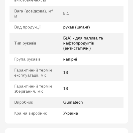
виготовлення, м
Вага (довідкова), кг/
5.1
м
Вид продукції
рукав (шланг)
Б(А) - для палива та
Тип рукавів
нафтопродуктів
(антистатичні)
Група рукавів
напірні
Гарантійний термін
18
експлуатації, міс
Гарантійний термін
18
зберігання, міс
Виробник
Gumatech
Країна виробник
Україна