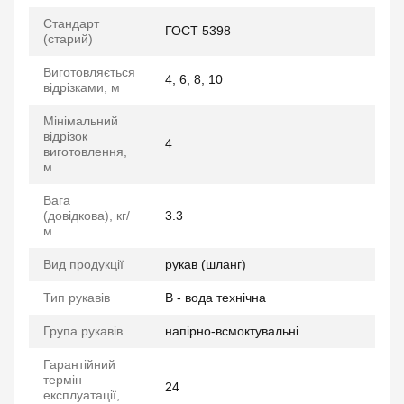
Стандарт
ГОСТ 5398
(старий)
Виготовляється
4, 6, 8, 10
відрізками, м
Мінімальний
відрізок
4
виготовлення,
м
Вага
(довідкова), кг/
3.3
м
Вид продукції
рукав (шланг)
Тип рукавів
В - вода технічна
Група рукавів
напірно-всмоктувальні
Гарантійний
термін
24
експлуатації,