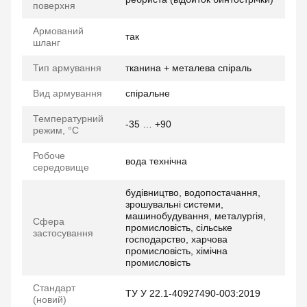
поверхня
Армований
так
шланг
Тип армування
тканина + металева спіраль
Вид армування
спіральне
Температурний
-35 … +90
режим, °C
Робоче
вода технічна
середовище
будівництво, водопостачання,
зрошувальні системи,
машинобудування, металургія,
Сфера
промисловість, сільське
застосування
господарство, харчова
промисловість, хімічна
промисловість
Стандарт
ТУ У 22.1-40927490-003:2019
(новий)