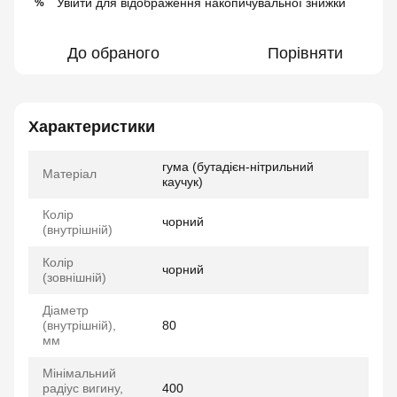
Увійти
для відображення накопичувальної знижки
%
До обраного
Порівняти
Характеристики
гума (бутадієн-нітрильний
Матеріал
каучук)
Колір
чорний
(внутрішній)
Колір
чорний
(зовнішній)
Діаметр
(внутрішній),
80
мм
Мінімальний
радіус вигину,
400