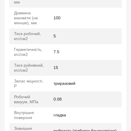
мм
Довжина
манжети (не
100
менше), мм
Тиск робочий,
5
кгс/см2
Герметичність,
7.5
кгс/см2
Тиск руйнівний,
15
кгс/см2
Запас міцності,
триразовий
P
Робочий
0.08
вакуум, МПа
Внутрішня
гладка
поверхня
Зовнішня
ребриста (відбиток бинтострічки)