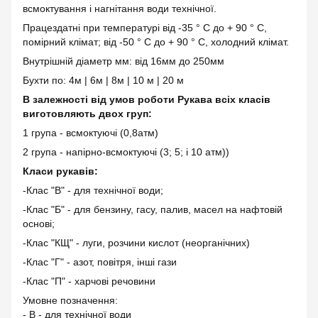
всмоктування і нагнітання води технічної.
Працездатні при температурі від -35 ° С до + 90 ° С,
помірний клімат; від -50 ° С до + 90 ° С, холодний клімат.
Внутрішній діаметр мм: від 16мм до 250мм
Бухти по: 4м | 6м | 8м | 10 м | 20 м
В залежності від умов роботи Рукава всіх класів
виготовляють двох груп:
1 група - всмоктуючі (0,8атм)
2 група - напірно-всмоктуючі (3; 5; і 10 атм))
Класи рукавів:
-Клас "В" - для технічної води;
-Клас "Б" - для бензину, гасу, палив, масел на нафтовій
основі;
-Клас "КЩ" - луги, розчини кислот (неорганічних)
-Клас "Г" - азот, повітря, інші гази
-Клас "П" - харчові речовини
Умовне позначення:
- В - для технічної води