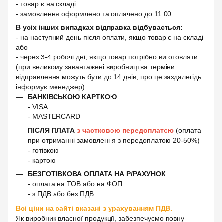
- товар є на складі
- замовлення оформлено та оплачено до 11:00
В усіх інших випадках відправка відбувається:
- на наступний день після оплати, якщо товар є на складі
або
- через 3-4 робочі дні, якщо товар потрібно виготовляти
(при великому завантажені виробництва терміни
відправлення можуть бути до 14 днів, про це заздалегідь
інформує менеджер)
БАНКІВСЬКОЮ КАРТКОЮ
- VISA
- MASTERCARD
ПІСЛЯ ПЛАТА
з частковою передоплатою
(оплата
при отриманні замовлення з передоплатою 20-50%)
- готівкою
- картою
БЕЗГОТІВКОВА ОПЛАТА НА Р/РАХУНОК
- оплата на ТОВ або на ФОП
- з ПДВ або без ПДВ
Всі ціни на сайті вказані з урахуванням ПДВ.
Як виробник власної продукції, забезпечуємо повну