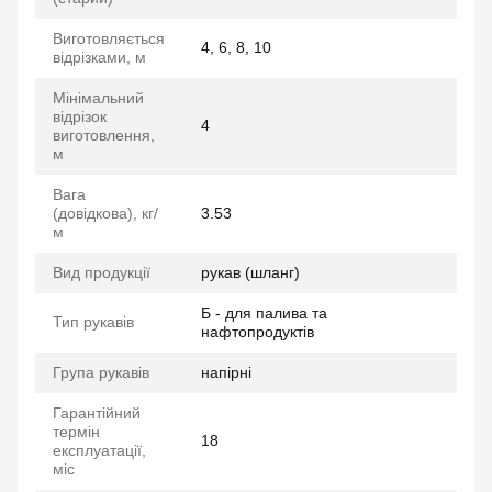
Виготовляється
4, 6, 8, 10
відрізками, м
Мінімальний
відрізок
4
виготовлення,
м
Вага
(довідкова), кг/
3.53
м
Вид продукції
рукав (шланг)
Б - для палива та
Тип рукавів
нафтопродуктів
Група рукавів
напірні
Гарантійний
термін
18
експлуатації,
міс