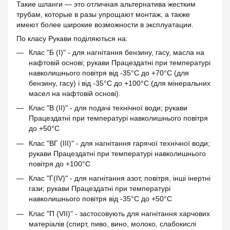
Такие шланги — это отличная альтернатива жестким
трубам, которые в разы упрощают монтаж, а также
имеют более широкие возможности в эксплуатации.
По класу Рукави поділяються на:
Клас "Б (I)" - для нагнітання бензину, гасу, масла на
нафтовій основі; рукави Працездатні при температурі
навколишнього повітря від -35°С до +70°С (для
бензину, гасу) і від -35°С до +100°С (для мінеральних
масел на нафтовій основі).
Клас "В (II)" - для подачі технічної води; рукави
Працездатні при температурі навколишнього повітря
до +50°С
Клас "ВГ (III)" - для нагнітання гарячої технічної води;
рукави Працездатні при температурі навколишнього
повітря до +100°С
Клас "Г(IV)" - для нагнітання азот, повітря, інші інертні
гази; рукави Працездатні при температурі
навколишнього повітря від -35°С до +50°С
Клас "П (VII)" - застосовують для нагнітання харчових
матеріалів (спирт, пиво, вино, молоко, слабокислі