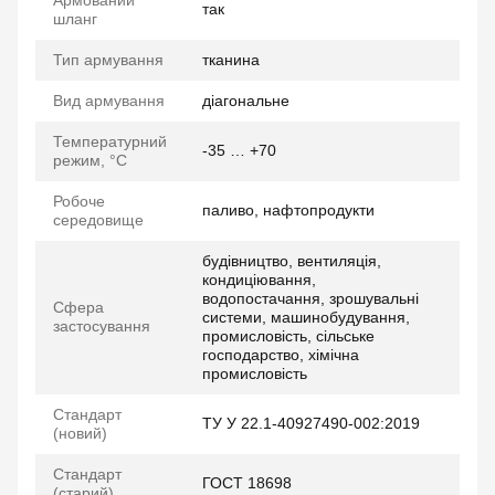
Армований
так
шланг
Тип армування
тканина
Вид армування
діагональне
Температурний
-35 … +70
режим, °C
Робоче
паливо, нафтопродукти
середовище
будівництво, вентиляція,
кондиціювання,
водопостачання, зрошувальні
Сфера
системи, машинобудування,
застосування
промисловість, сільське
господарство, хімічна
промисловість
Стандарт
ТУ У 22.1-40927490-002:2019
(новий)
Стандарт
ГОСТ 18698
(старий)