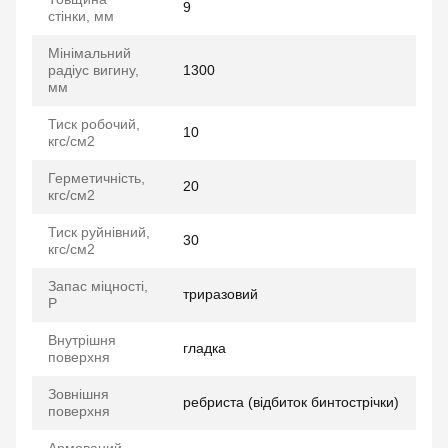
9
стінки, мм
Мінімальний
радіус вигину,
1300
мм
Тиск робочий,
10
кгс/см2
Герметичність,
20
кгс/см2
Тиск руйнівний,
30
кгс/см2
Запас міцності,
триразовий
P
Внутрішня
гладка
поверхня
Зовнішня
ребриста (відбиток бинтострічки)
поверхня