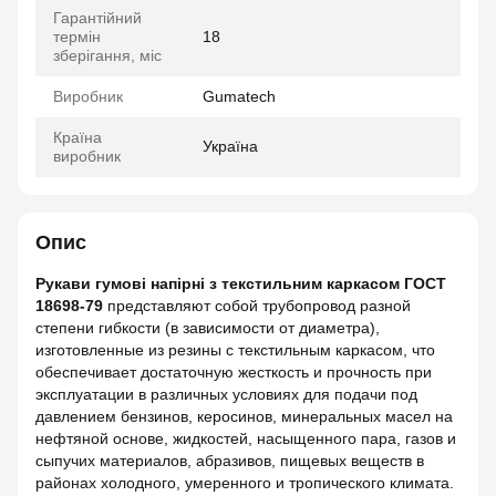
Гарантійний
термін
18
зберігання, міс
Виробник
Gumatech
Країна
Україна
виробник
Опис
Рукави гумові напірні з текстильним каркасом ГОСТ
18698-79
представляют собой трубопровод разной
степени гибкости (в зависимости от диаметра),
изготовленные из резины с текстильным каркасом, что
обеспечивает достаточную жесткость и прочность при
эксплуатации в различных условиях для подачи под
давлением бензинов, керосинов, минеральных масел на
нефтяной основе, жидкостей, насыщенного пара, газов и
сыпучих материалов, абразивов, пищевых веществ в
районах холодного, умеренного и тропического климата.