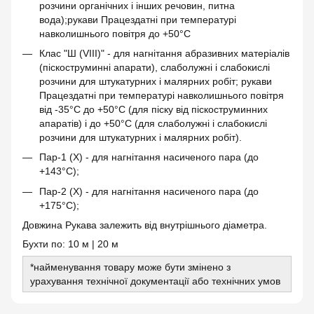
розчини органічних і інших речовин, питна
вода);рукави Працездатні при температурі
навколишнього повітря до +50°С
Клас "Ш (VIII)" - для нагнітання абразивних матеріалів
(піскоструминні апарати), слаболужні і слабокислі
розчини для штукатурних і малярних робіт; рукави
Працездатні при температурі навколишнього повітря
від -35°С до +50°С (для піску від піскоструминних
апаратів) і до +50°С (для слаболужні і слабокислі
розчини для штукатурних і малярних робіт).
Пар-1 (Х) - для нагнітання насиченого пара (до
+143°С);
Пар-2 (Х) - для нагнітання насиченого пара (до
+175°С);
Довжина Рукава залежить від внутрішнього діаметра.
Бухти по: 10 м | 20 м
*найменування товару може бути змінено з
урахування технічної документації або технічних умов