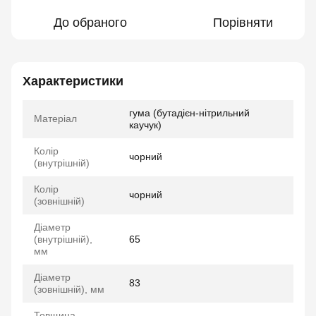
До обраного
Порівняти
Характеристики
гума (бутадієн-нітрильний
Матеріал
каучук)
Колір
чорний
(внутрішній)
Колір
чорний
(зовнішній)
Діаметр
(внутрішній),
65
мм
Діаметр
83
(зовнішній), мм
Товщина