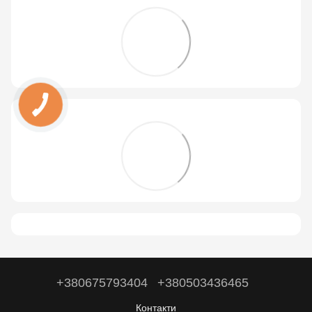
+380675793404
+380503436465
Контакти