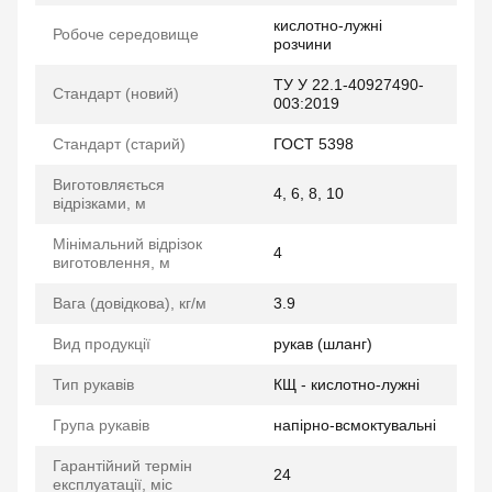
кислотно-лужні
Робоче середовище
розчини
ТУ У 22.1-40927490-
Стандарт (новий)
003:2019
Стандарт (старий)
ГОСТ 5398
Виготовляється
4, 6, 8, 10
відрізками, м
Мінімальний відрізок
4
виготовлення, м
Вага (довідкова), кг/м
3.9
Вид продукції
рукав (шланг)
Тип рукавів
КЩ - кислотно-лужні
Група рукавів
напірно-всмоктувальні
Гарантійний термін
24
експлуатації, міс