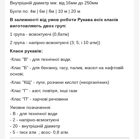
Внутрішній діаметр мм: від 16мм до 250мм
Бухти по: 4м | 6м | 8м | 10 м | 20 м
В залежності від умов роботи Рукава всіх класів
виготовляють двох груп:
1 група - всмоктуючі (0,8атм)
2 група - напірно-всмоктуючі (3; 5; і 10 атм))
Класи рукавів:
-Клас "В" - для технічної води;
-Клас "Б" - для бензину, гасу, палив, масел на нафтовій
основі;
-Клас "КЩ" - луги, розчини кислот (неорганічних)
-Клас "Г" - азот, повітря, інші гази
-Клас "П" - харчові речовини
Умовне позначення:
- В - для технічної води
- 2 - напірно-всмоктуючі
- 20 - внутрішній діаметр
- 5 - тиск атм .; всос- 0,8 атм.