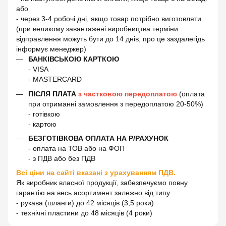
або
- через 3-4 робочі дні, якщо товар потрібно виготовляти
(при великому завантажені виробництва терміни
відправлення можуть бути до 14 днів, про це заздалегідь
інформує менеджер)
БАНКІВСЬКОЮ КАРТКОЮ
- VISA
- MASTERCARD
ПІСЛЯ ПЛАТА
з частковою передоплатою
(оплата
при отриманні замовлення з передоплатою 20-50%)
- готівкою
- картою
БЕЗГОТІВКОВА ОПЛАТА НА Р/РАХУНОК
- оплата на ТОВ або на ФОП
- з ПДВ або без ПДВ
Всі ціни на сайті вказані з урахуванням ПДВ.
Як виробник власної продукції, забезпечуємо повну
гарантію на весь асортимент залежно від типу:
- рукава (шланги) до 42 місяців (3,5 роки)
- технічні пластини до 48 місяців (4 роки)