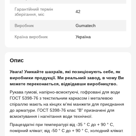
Гарантійний термін
42
зберігання, міс
Виробник
Gumatech
Країна виробник
Україна
Опис
Увага! Уникайте шахраїв, які позиціонують себе, як
виробники продукції. Ми реальний завод, в чому Ви
можете переконається, відвідавши виробництво.
Рукава гумові, напірно-всмоктуючі, гофровані для води
ГОСТ 5398-76 з текстильним каркасом і металевою
спіраллю мають на кінцях м'які манжети для приєднання
до арматури. ГОСТ 5398-76 клас "В" призначені для
всмоктування і нагнітання води технічної.
Працездатні при температурі від -35 ° С до + 90 ° С,
помірний клімат; від -50 ° С до + 90 ° С, холодний клімат.