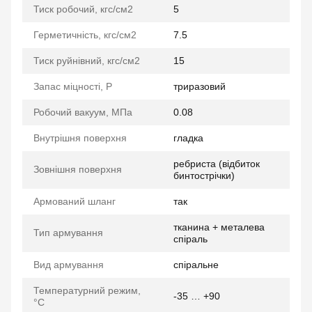
Тиск робочий, кгс/см2
5
Герметичність, кгс/см2
7.5
Тиск руйнівний, кгс/см2
15
Запас міцності, P
триразовий
Робочий вакуум, МПа
0.08
Внутрішня поверхня
гладка
ребриста (відбиток
Зовнішня поверхня
бинтострічки)
Армований шланг
так
тканина + металева
Тип армування
спіраль
Вид армування
спіральне
Температурний режим,
-35 … +90
°C