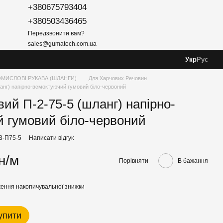
+380675793404
+380503436465
Передзвонити вам?
sales@gumatech.com.ua
Укр
Рус
МИСЛОВІ РУКАВА (ШЛАНГИ)
Для Харчових Речовин
анг) напірно-всмоктуючий гумовий біло-червоний
вий П-2-75-5 (шланг) напірно-
 гумовий біло-червоний
03-П75-5
Написати відгук
н/м
Порівняти
В бажання
ення накопичувальної знижки
упити