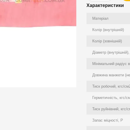
Характеристики
Матеріал
Колір (внутрішній)
Колір (зовнішній)
Діаметр (внутрішній)
Мінімальний радіус в
Довжина манжети (н
Тиск робочий, кгс/см
Герметичність, кгс/с
Тиск руйнівний, кгс/
Запас міцності, P