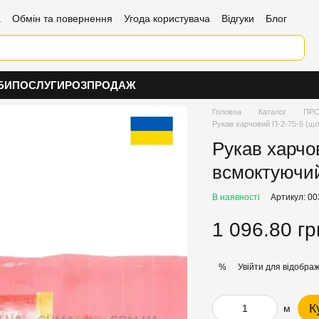
а
Обмін та повернення
Угода користувача
Відгуки
Блог
БИ
ПОСЛУГИ
РОЗПРОДАЖ
Головна
Каталог
ПРО
Рукав харчовий П-2-75-5 (шл
Рукав харчо
всмоктуючий
В наявності
Артикул: 0
1 096.80 гр
Увійти
для відображ
%
К
м