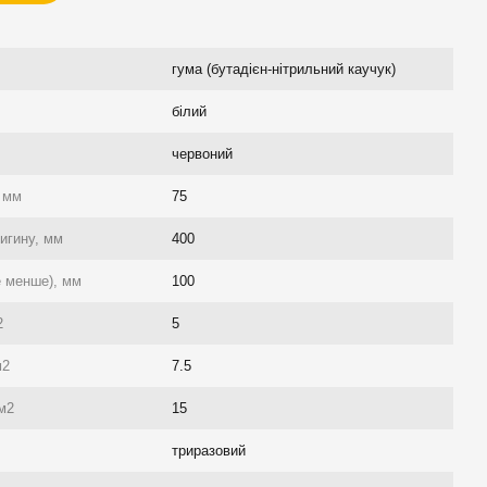
гума (бутадієн-нітрильний каучук)
білий
червоний
, мм
75
игину, мм
400
е менше), мм
100
2
5
м2
7.5
см2
15
триразовий