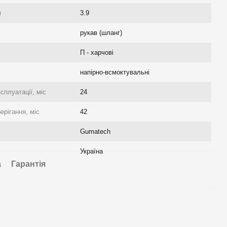
м
3.9
рукав (шланг)
П - харчові
напірно-всмоктувальні
сплуатації, міс
24
ерігання, міс
42
Gumatech
Україна
а
Гарантія