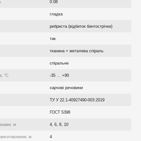
а
0.08
гладка
ребриста (відбиток бинтострічки)
так
тканина + металева спіраль
спіральне
, °C
-35 … +90
харчові речовини
ТУ У 22.1-40927490-003:2019
ГОСТ 5398
зками, м
4, 6, 8, 10
 виготовлення, м
4